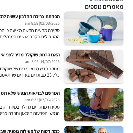
מאמרים נוספים
הפחתת צריכת החלבון עשויה להא
| 8:58 am
02/08/2026
סקירה מדעית חדשה מציעה כי הפח
המטבולית בקרב אנשים המנהלים אורח חי
האם הרחת שוקולד מריר לפני אי
| 8:06 am
14/07/2026
מחקר חדש מצא כי ריח של שוקולד 
כלל 23 מבוגרים צעירים שהתאמנו באופן סדיר. המשתתפים הריחו שוקולד מריר שכלל 90% קקאו,...
המרשם לבריאות הנפש שלא תמצ
| 6:32 am
07/06/2026
סקירת מחקרים גדולה במיוחד קבעה
הנפש. הפרעות דיכאון וחרדה צריכות
כמה דקות של פעילות גופנית שבו