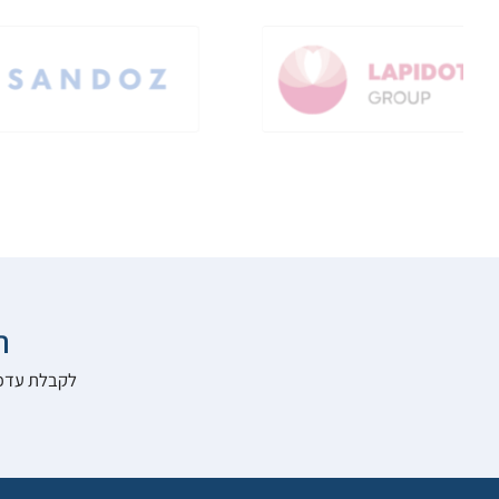

להרשם לאתר: