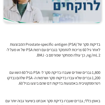
בדיקות סקר של (Prostate-specific-antigen (PSA המבוצעות
לאחר גיל 60 צריכות להתמקד בגברים עם רמות PSA של או מעל ל-
2 ng/mL, כך עולה ממחקר שפורסם ב- BMJ.
1,800 גברים שוודים שעברו בדיקת סקר ל- PSA בגיל 60 השוו עם
1,200 גברים שלא עברו בדיקות סקר ושרמות ה- PSA שלהם נבדקו
רטרוספקטיבית באמצעות בדיקות דם שהם ביצעו בגיל 60.
באופן כללי, גברים שעברו בדיקת סקר אובחנו בשיעור גבוה יותר עם