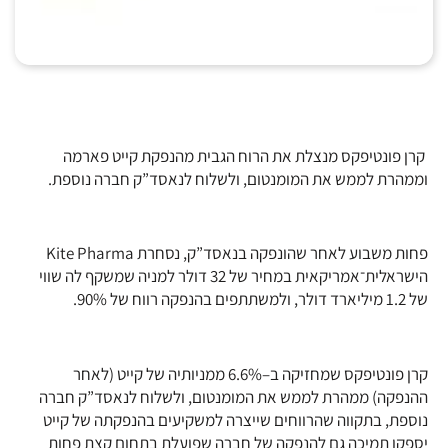
קרן פונטיפקס מנצלת את הרוח הגבית מהנפקת קייט פארמה
וממהרת לממש את המומנטום, ולשלוח לנאסד”ק חברה נוספת.
פחות משבוע לאחר שהונפקה בנאסד”ק, נסחרת Kite Pharma
הישראלית־אמריקאית במחיר של 32 דולר למניה שמשקף לה שווי
של 1.2 מיליארד דולר, ולמשתתפים בהנפקה רווח של 90%.
קרן פונטיפקס שמחזיקה ב–6.6% ממניותיה של קייט (לאחר
ההנפקה) ממהרת לממש את המומנטום, ולשלוח לנאסד”ק חברה
נוספת, בתקווה שהרווחים שייצרה למשקיעים בהנפקתה של קייט
יספקו תמיכה גם להנפקה של חברה שפועלת בתחום קצת פחות