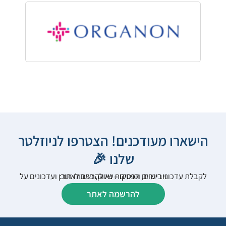
הישארו מעודכנים! הצטרפו לניוזלטר
שלנו 🎉
לקבלת עדכוני רישום, הפסקות שיווק, כתבות תוכן ועדכונים על וובינרים וכנסים – נא להרשם לאתר:
להרשמה לאתר