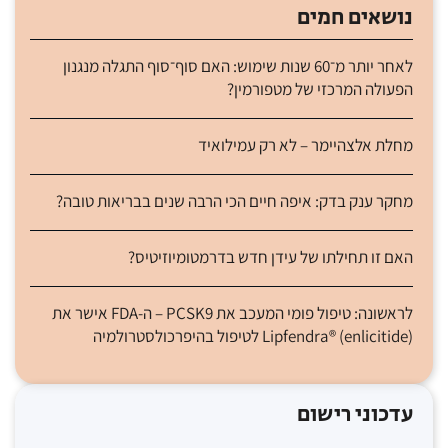
נושאים חמים
לאחר יותר מ־60 שנות שימוש: האם סוף־סוף התגלה מנגנון
הפעולה המרכזי של מטפורמין?
מחלת אלצהיימר – לא רק עמילואיד
מחקר ענק בדק: איפה חיים הכי הרבה שנים בבריאות טובה?
האם זו תחילתו של עידן חדש בדרמטומיוזיטיס?
לראשונה: טיפול פומי המעכב את PCSK9 – ה-FDA אישר את
Lipfendra® (enlicitide) לטיפול בהיפרכולסטרולמיה
עדכוני רישום