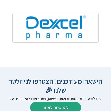
הישארו מעודכנים! הצטרפו לניוזלטר
שלנו 🎉
לקבלת עדכוני רישום, הפסקות שיווק, כתבות תוכן ועדכונים על וובינרים וכנסים – נא להרשם לאתר:
להרשמה לאתר