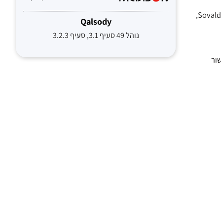
ה- European Commission אישרה את Harvoni, המשלבת את שוברת הקופות Sovaldi (sofosbuvir) – nucleotide analogue polymerase inhibitor,
Qalsody
נוהל 49 סעיף 3.1, סעיף 3.2.3
 פומי, פעם ביום, ללא interferon ו- ribavirin. האישור