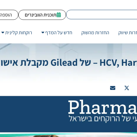
תוכנית הוובינרים
הוספה 
רות שיווק
החזרות מהשוק
חדש על המדף
רוקחות קלינית
התרופה המשולבת לטיפול ב- HCV, Harvoni – של Gilead מקבלת א