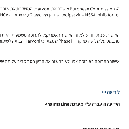
עם ledipasvir – NS5A inhibitor (שתיהן של Gilead), לטיפול ב- HCV גנוטיפ 1 ו- 4.
מתבסס על שלושה מחקרי Phase III שמצאו כי Harvoni הביאה לשיעורי ריפוי – (sustained virologic response – (SVR 12 של 94%-99%.
אישור התרופה באירופה צפוי לעורר שוב את הדיון הסב סביב עלותה של התרופה , $94,500 לטיפול 
לידיעה >>
הידיעה הועברה ע”י מערכת PharmaLine