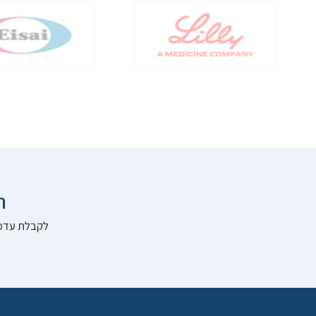

להרשם לאתר: