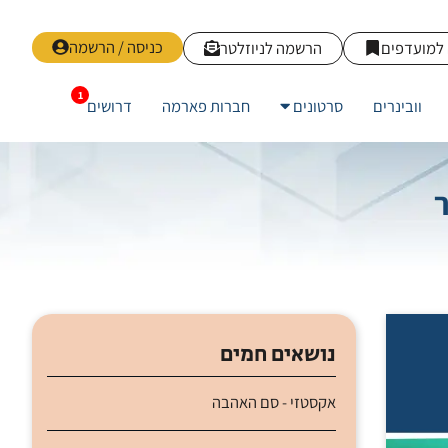
כניסה / הרשמה
למועדפים
הרשמה לניוזלטר
וובינרים
סרטונים
חברות פארמה
דרושים
ישור
נושאים חמים
אקסטזי - סם האהבה