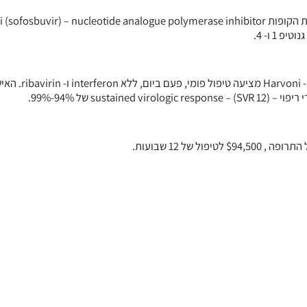
האישור, שניתן חודש לאחר האישור האמריקאי לתרופה משמעותי היות ו- Harvoni מציעה טיפול
של 12 שבועות.