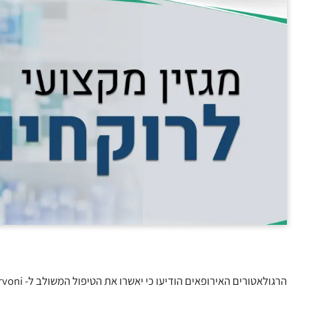
הרגולאטורים האירופאים הודיעו כי יאשרו את הטיפול המשולב ל- HCV, Harvoni – של חברת Gilead Sciences.