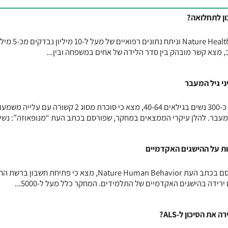
ן לתחלואה?
מחקר גדול, שפורסם בכתב העת Nature Health וניתח נתונים רפואיים של מע
מצא קשר מובהק בין סדר הלידה של אחים במשפחה ובין...
מחקר חדש, שנערך בקוריאה וכלל כ-300 נשים בגילאים 40-64, מצא כי סוכרת מסוג 2 קשורה עם 
מעבר. להלן עיקרי הממצאים במחקר, שפורסם בכתב העת “מנופאוזה”: נשים
 על ההישגים האקדמיים
מחקר אורכי שנערך באיטליה ופורסם בכתב העת Nature Human Behavior, מצא כי פתיחת ח
רידה בהישגים האקדמיים של התלמידים. המחקר כלל מעל ל-5000...
ת הסיכון ל-ALS?