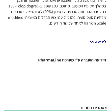
ischemic attack transient או ischemic stroke חוו שבץ
במהלך תקופת המעקב. מתוכם, 103 טופלו ב- clopidogrel ו- 130
בפלסבו. ההפחתה שנצפתה בסיכון (20%) לא נמצאה כמובהקת
מבחינה סטטיסטית וכמו כן לא נמצאו הבדלים בציוני ה- modified
Rankin Scale לאחר שלושה חודשים.
לידיעה >>
הידיעה הועברה ע”י מערכת PharmaLine
מאמרים נוספים