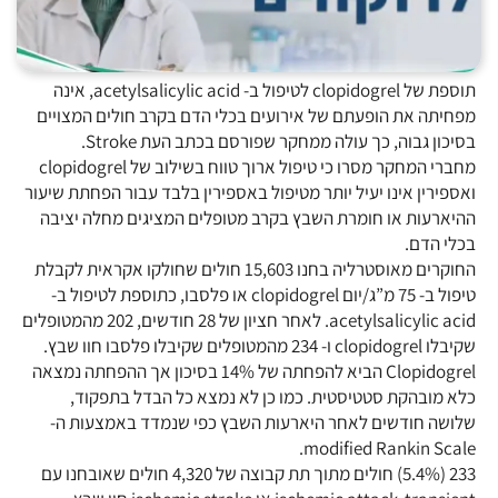
תוספת של clopidogrel לטיפול ב- acetylsalicylic acid, אינה
מפחיתה את הופעתם של אירועים בכלי הדם בקרב חולים המצויים
בסיכון גבוה, כך עולה ממחקר שפורסם בכתב העת Stroke.
מחברי המחקר מסרו כי טיפול ארוך טווח בשילוב של clopidogrel
ואספירין אינו יעיל יותר מטיפול באספירין בלבד עבור הפחתת שיעור
ההיארעות או חומרת השבץ בקרב מטופלים המציגים מחלה יציבה
בכלי הדם.
החוקרים מאוסטרליה בחנו 15,603 חולים שחולקו אקראית לקבלת
טיפול ב- 75 מ”ג/יום clopidogrel או פלסבו, כתוספת לטיפול ב-
acetylsalicylic acid. לאחר חציון של 28 חודשים, 202 מהמטופלים
שקיבלו clopidogrel ו- 234 מהמטופלים שקיבלו פלסבו חוו שבץ.
Clopidogrel הביא להפחתה של 14% בסיכון אך ההפחתה נמצאה
כלא מובהקת סטטיסטית. כמו כן לא נמצא כל הבדל בתפקוד,
שלושה חודשים לאחר היארעות השבץ כפי שנמדד באמצעות ה-
modified Rankin Scale.
233 (5.4%) חולים מתוך תת קבוצה של 4,320 חולים שאובחנו עם