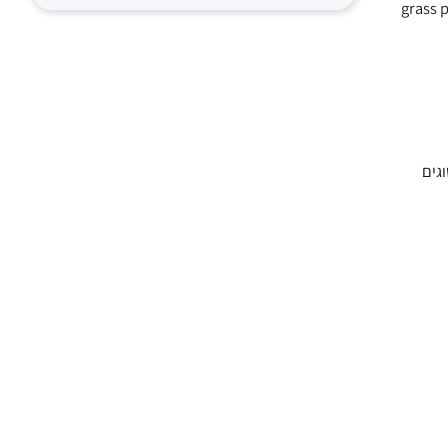
אישור התרופה לטיפול ב- grass pollen-induced
מהוות את חמשת הסוגים