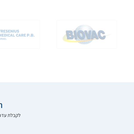

להרשם לאתר: