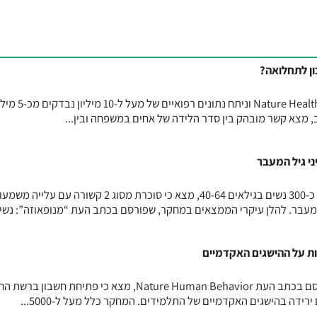
ן לתחלואה?
מחקר גדול, שפורסם בכתב העת Nature Health וניתח נתונים רפואיים של מע
מצא קשר מובהק בין סדר הלידה של אחים במשפחה ובין...
מחקר חדש, שנערך בקוריאה וכלל כ-300 נשים בגילאים 40-64, מצא כי סוכרת מסוג 2 קשורה עם 
מעבר. להלן עיקרי הממצאים במחקר, שפורסם בכתב העת “מנופאוזה”: נשים
 על ההישגים האקדמיים
מחקר אורכי שנערך באיטליה ופורסם בכתב העת Nature Human Behavior, מצא כי פתיחת ח
רידה בהישגים האקדמיים של התלמידים. המחקר כלל מעל ל-5000...