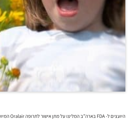
היועצים ל- FDA בארה”ב המליצו על מתן אישור לתרופה Oralair המיועדת לטיפול באבקת דשא של חברת Stallergenes.