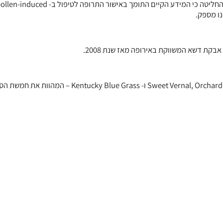
ה- (Allergenic Products Advisory Committee (APAC של הסוכנות החליטה כי המידע הקיים התומך ב
חמשת התמציות הכלולות ב- Oralair הינן: Sweet Vernal, Orchard, Perennial Rye, Timothy ו- Kentucky Blue Grass – ה