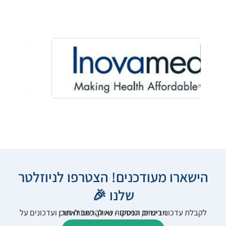
הישארו מעודכנים! הצטרפו לניוזלטר
שלנו 🎉
לקבלת עדכוני רישום, הפסקות שיווק, כתבות תוכן ועדכונים על וובינרים וכנסים – נא להרשם לאתר: