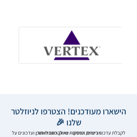
הישארו מעודכנים! הצטרפו לניוזלטר
שלנו 🎉
לקבלת עדכוני רישום, הפסקות שיווק, כתבות תוכן ועדכונים על וובינרים וכנסים – נא להרשם לאתר: