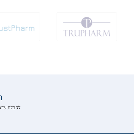

להרשם לאתר: