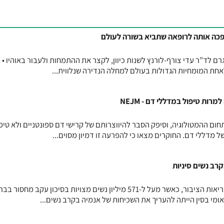
כה אותה לרופאה שתביא בשורה לעולם
ם לד”ר עדי צורף-לורנץ לשנות כיוון, לקצר את ההתמחות ולעבור באוהיו •
חת המומחיות הגדולות בעולם למחלה הנדירה שנלווית...
ות טיפול במדללי דם - NEJM
ום ההמטולוגיה, וסיפק הסבר להיווצרותם של קרישי דם ספונטניים ולא טיפו
ל מדללי דם. החוקרים מצאו כי להפרעה זו דמיון מסוים...
קרב נשים סיניות
אנמיה משפיעה באופן מהותי על בריאות הציבור, כאשר מעל ל-571 מיליון נשים מצויות בסיכון עקב מחסור 
מי בסין הייתה להעריך את השכיחות של אנמיה בקרב נשים...