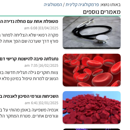
באותו נושא:
פרמקולוגיה קלינית
/
המטולוגיה
מאמרים נוספים
מטופלת אחת עם מחלה נדירה הפ
| 6:08 am
03/04/2025
מקרה רפואי שלא הצליחה לפתור גר
פורץ דרך שערכה שם הפך אותה לא
נתגלתה סיבה להישנות קרישי דם למר
| 7:35 am
16/02/2025
צוות חוקרים גילה תגלית חדשה בתח
הנשנים למרות טיפול במינון מלא ש
השכיחות וגורמי הסיכון לאנמיה ב
| 6:41 am
02/01/2025
וגורמים אחרים. מטרת המחקר הלאו