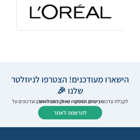
הישארו מעודכנים! הצטרפו לניוזלטר
שלנו 🎉
לקבלת עדכוני רישום, הפסקות שיווק, כתבות תוכן ועדכונים על וובינרים וכנסים – נא להרשם לאתר:
להרשמה לאתר