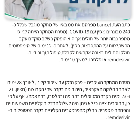
כתב העת Lancet מפרסם את ממצאיו של מחקר מוגבל שכלל כ-
240 מבוגרים מסין עם COVID-19. (מטרת המחקר הייתה לגייס
מספר גבוה יותר של חולים אך הוא הופסק בשלב מוקדם עקב
ההשתלטות על ההתפרצות בסין). לאחר כ- 12 ימים של סימפטומים,
חולקו החולים בצורה אקראית לקבלת טיפול תוך ורידי ב-
remdesivir או פלסבו, למשך 10 ימים.
מטרת המחקר העיקרית – פרק הזמן עד שיפור קליני, לאורך 28 ימים
לאחר החלוקה האקראית, היה דומה בקרב שתי הקבוצות (חציון: 21
ו- 23 ימים בקרב המטופלים בתרופה ובפלסבו, בהתאמה). אף על פי
כן, החוקרים ציינו כי לא ניתן היה לשלול הבדלים קליניים משמעותיים
והפחתה מספרית בחלק מהפרמטרים הקליניים בקרב המטופלים ב-
remdesivir.