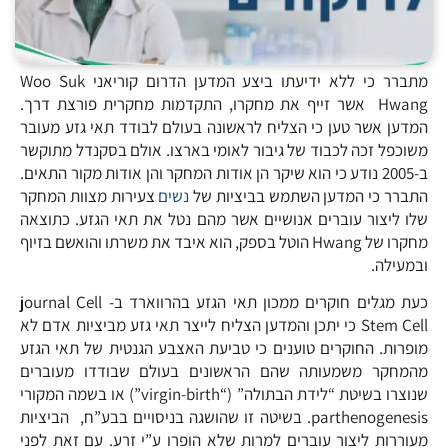
מתברר כי ללא ידיעתו ביצע המדען הדרום קוריאני Woo Suk
Hwang אשר זייף את מחקרו, התקדמות מחקרית פורצת דרך.
המדען אשר טען כי הצליח לראשונה בעולם לבודד תאי גזע מעובר
משוכפל זכה לכבוד של גיבור לאומי בארצו. אולם בסקנדל מתוקשר
ב-2005 נודע כי הוא שיקר הן אודות המחקר והן אודות מקור התאים.
התברר כי המדען השתמש בביציות של
נשים
צעירות מצוות המחקר
שלו ליצור עוברים אנושיים אשר מהם נטל את תאי הגזע. כתוצאה
מחקרו של Hwang הוטל בספק, הוא איבד את משרתו והואשם בזיוף
ובמעילה.
כעת מגלים חוקרים ממכון תאי הגזע בהרווארד ב- journal Cell
Stem Cell כי יתכן והמדען הצליח לייצר תאי גזע מביציות אדם לא
מופרות. החוקרים טוענים כי טביעת האצבע הגנטית של תאי הגזע
מהמחקר משמעותה שהם הראשונים בעולם שבודדו מעוברים
שנוצרו בשיטת “לידת הבתולה” (“virgin-birth”) או בשמה המקורי
parthenogenesis. בשיטה זו שהושגה בניסויים בבע”ח, הביציות
מעוררות ליצור עוברים למרות שלא הופרו ע”י זרע. עם זאת לפני