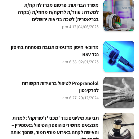
משרד הבריאות: פרסום מכרז לרוקח/ת
למשרה : עוזר/ת לרוקח/ת מחוזי/ת (בקרה
בגריאטריה) לשכת בריאות ירושלים
| 4:12 pm
04/06/2025
מדוכאי חיסון מדגימים תגובה מופחתת בחיסון
נגד RSV
| 6:38 am
02/01/2025
Propranolol לטיפול ברעידות הקשורות
לפרקינסון
| 6:27 am
29/12/2024
תביעת מיליונים נגד 'מכבי' ו'סורוקה': למרות
ממצאים מחשידים הופסק הטיפול באספירין –
והאישה לקתה באירוע מוחי חמור, שהפך אותה