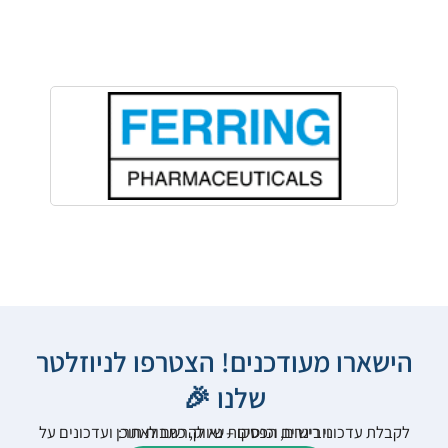
הישארו מעודכנים! הצטרפו לניוזלטר
שלנו 🎉
לקבלת עדכוני רישום, הפסקות שיווק, כתבות תוכן ועדכונים על וובינרים וכנסים – נא להרשם לאתר: