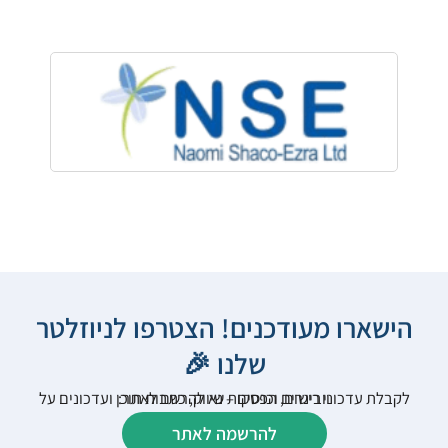
הישארו מעודכנים! הצטרפו לניוזלטר
שלנו 🎉
לקבלת עדכוני רישום, הפסקות שיווק, כתבות תוכן ועדכונים על וובינרים וכנסים – נא להרשם לאתר:
להרשמה לאתר