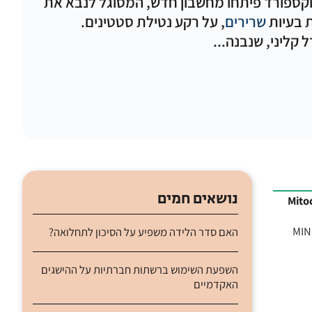
קספורד פיתחו מחשבון חדש, המסוגל לנבא את
 בעיות
שרירים
, על רקע נטילת סטטינים.
קליני, שנבנה...
נושאים חמים
 איבגי-אוחנה, מדענית שהקימה את חברת .MINOVIA
האם סדר הלידה משפיע על הסיכון לתחלואה?
השפעת השימוש ברשתות חברתיות על ההישגים
האקדמיים