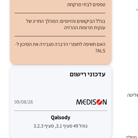
טפסים לבתי מרקחת
י
בגלל הביקושים והזיופים: המהלך החריג של
ענקית תרופות ההרזיה
האם חשיפה לחומרי הדברה מגבירה את הסיכון ל-
ALS?
עדכוני רישום
והשליטה
09/08/26
Qalsody
נוהל 49 סעיף 3.1, סעיף 3.2.3
יני קטן מצא כי תרופה שפותחה עבור חולי פרקינסון עשויה להאט את ההידרדרות במצבם של חולי ALS, מחלה