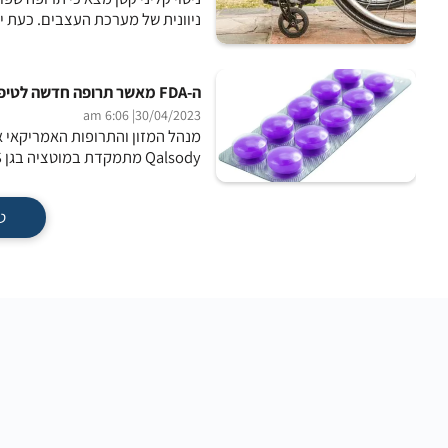
ניוונית של מערכת העצבים. כעת י
ה-FDA מאשר תרופה חדשה לטיפול בצורה נדירה של ALS
| 6:06 am
30/04/2023
Qalsody מתמקדת במוטציה בגן SOD1-ALS. מנהל המזון והתרופות אישר את התרופה לאור ראיות, המעידות...
ט