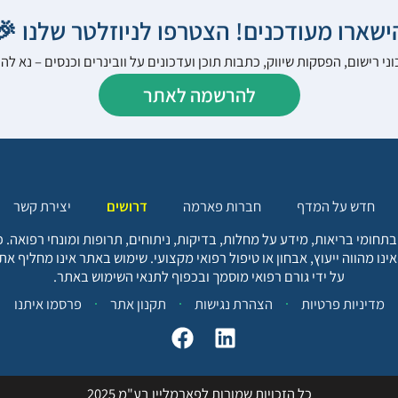
הישארו מעודכנים! הצטרפו לניוזלטר שלנו 
ני רישום, הפסקות שיווק, כתבות תוכן ועדכונים על וובינרים וכנסים – נא 
להרשמה לאתר
יצירת קשר
דרושים
חברות פארמה
חדש על המדף
בתחומי בריאות, מידע על מחלות, בדיקות, ניתוחים, תרופות ומונחי רפואה
אינו מהווה ייעוץ, אבחון או טיפול רפואי מקצועי. שימוש באתר אינו מחליף א
על ידי גורם רפואי מוסמך ובכפוף לתנאי השימוש באתר.
פרסמו איתנו
תקנון אתר
הצהרת נגישות
מדיניות פרטיות
כל הזכויות שמורות לפארמליין בע"מ 2025