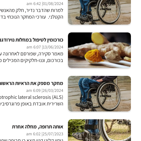
| 6:42 am
01/08/2024
הקטלני. עורכי המחקר הנוכחי בדקו
כורכומין לטיפול במחלות נוירודגנ
| 6:07 am
13/06/2024
מאמר סקירה, שפורסם לאחרונה על 
בכורכום, וננו-חלקיקים המכילים כו
מחקר מספק את הראיות הראשונות לגורם
| 6:09 am
26/03/2024
השרירית אובדת באופן פרוגרסיבית. הגורמים ל-ALS עדיין אינם מוב
אותה תרופה, מחלה אחרת
| 6:02 am
25/07/2023