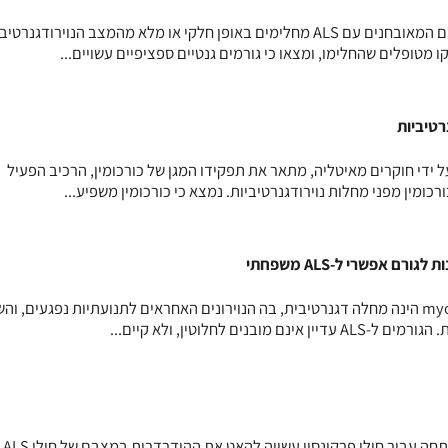
למרות שהדבר נדיר, חלק מהאנשים המאובחנים עם ALS מחלימים באופן חלקי או מלא מהמצב הנוירודגנרטיב
 מטופלים שהחלימו, ומצאו כי גורמים גנטיים ספציפיים עשויים...
רטיביות
ידי חוקרים מאיטליה, מתאר את תפקידו המגן של כורכומין, הרכיב הפעיל
רכומין מפני מחלות נוירודגנרטיביות. נמצא כי כורכומין משפיע...
 אפשרי ל-ALS משפחתי
myotrophic lateral sclerosis (ALS) הינה מחלה דגנרטיבית, בה הנוירונים האחראים לתנועתיות נפגעים, 
נים לחלוטין, ולא קיים...
ניסוי קל