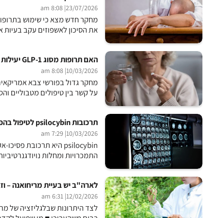
| 8:08 am
23/07/2026
את הסיכון לאשפוזים עקב בעיות 
האם תרופות מסוג GLP-1 יעילות לטיפול בהתמכרויות?
| 8:08 am
10/03/2026
על קשר בין טיפולים מטבוליים והסיכון 
תרכובות psilocybin לטיפול בהפרעות מוחיות
| 7:29 am
10/03/2026
psilocybin היא תרכובת פ
התמכרויות ומחלות נויודגנרטיביות 
לארה"ב יש בעיית מריחואנה – וז
| 6:31 am
12/02/2026
לצד היתרונות שבלגליזציה של מר
רבים משהעריכו ■ מי שפועל לקדם 