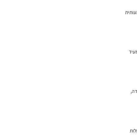
פחית משמעותית
יע המעיד
דה,
לות