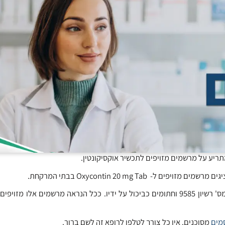
מתריע על מרשמים מזויפים לתכשיר אוקסיקונטין.
Oxycontin 20 mg Ta בבתי המרקחת.
מרשמים אלה בחלקם נושאים את שמו וחותמתו של דר' נאפז נובאני מס' רשיון 9585 וחתומים כביכול על ידיו. ככל הנראה מרשמים 
מים
מסוכנים. אין כל צורך לטלפן לרופא זה לשם ברור.