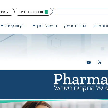
תוכנית הוובינרים
הוספה 
רות שיווק
החזרות מהשוק
חדש על המדף
רוקחות קלינית