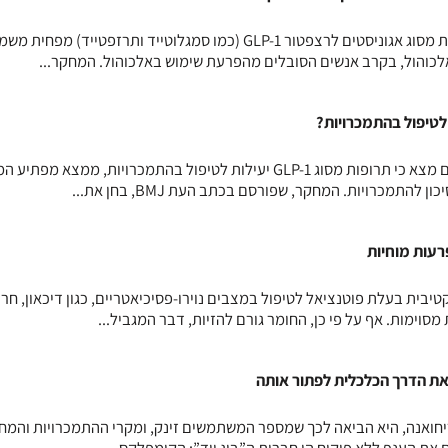
מחקר חדש מצא כי שימוש בתרופות מסוג אגוניסטים לרצפטור GLP-1 (כמו סמגלוטייד ותרזפטייד) מ
אלכוהול, בקרב אנשים הסובלים מהפרעת שימוש באלכוהול. המחקר...
מחקר גדול בפורשי צבא אמריקאים מצא כי תרופות מסוג GLP-1 יעילות לטיפול בהתמכרויות, ממצא מפת
להתמכרויות. המחקר, שפורסם בכתב העת BMJ, בחן את...
סיכו-אקטיבית בעלת פוטנציאל לטיפול במצבים נוירו-פסיכיאטריים, כגון דיכאון, חר
מסוימות. אף על פי כן, החומר גורם להזיות, דבר המגביל...
את הדרך הכלכלית לפתור אותה
יחואנה, היא הביאה לכך שמספר המשתמשים זינק, ומקרי ההתמכרויות והמח
את הענף ללא פיקוח הן חברות ה”ביג ויד”: הקומפלקס...