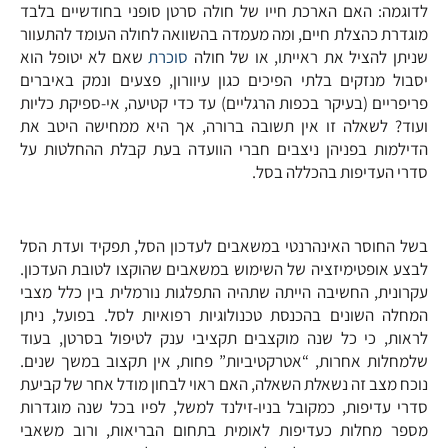
לדוגמה: האם הארכת חייו של חולה סרטן סופני בחודשיים בלבד
מוגדרת כהצלת חיים, ומה מעמדה בהשוואה לחולה העומד להתעוור
שניתן להציל את ראייתו, או של חולה
סוכרת
שאם לא יטופל הוא
יסבול מנזקים בלתי הפיכים כגון עיוורון, פצעים ונמק באיברים
פריפריים (בעיקר בכפות הרגליים) עד כדי קטיעה, אי-ספיקת כליות
ועוד? לשאלה זו אין תשובה ברורה, אך היא ממחישה היטב את
הדילמות בפניהן ניצבים חברי הוועדה בעת קבלת ההחלטות על
סדרי העדיפות בהכללה בסל.
בשל החוסר האינהרנטי במשאבים לעדכון הסל, תפקיד ועדת הסל
לבצע אופטימיזציה של השימוש במשאבים שהוקצו לטובת העדכון.
עקרונית, החשיבה הייתה שתהיה התפלגות נורמלית בין כלל מצבי
המחלה השונים בהכנסת טכנולוגיות רפואיות לסל. בפועל, ניתן
לראות, כי כל שנה מוקצבים תקציבי ענק לטיפול בסרטן, בעוד
שלמחלות אחרות, “אטרקטיביות” פחות, אין תקצוב במשך שנים.
נוכח מצב זה נשאלת השאלה, האם ראוי לבחון מודל אחר של קביעת
סדרי עדיפות, כמקובל בניו-זילנד למשל, לפיו בכל שנה מוגדרות
מספר מחלות כעדיפות לאומית בתחום הבריאות, ורוב משאבי