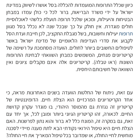
כיוון שכלל התרופות המועמדות להכללה בסל אושרו לשיווק במדינת
ישראל על ידי משרד הבריאות, ברור לכל כי כולן עמדו במבחן
הבטיחות והיעילות, ומכאן שלכל תרופה תועלת כלשהי לאוכלוסיית
חולים מוגדרת. אין חולק על כך שבכל שנה לא נכלל בסל מגוון
תרופות
יעילות וחשובות, בשל מגבלת התקציב, לכן חייבת ועדת הסל
לקבוע את סדרי העדיפות הלאומיים של מדינת ישראל באשר
לטיפולים החשובים ביותר לחולים. הוועדה מסתמכת על רשימה של
קריטריונים מנחים, המשמשים כמבחן השוואתי לבחינת התרופות
השונות (ראו טבלה). קריטריונים אלה אינם מקבלים ציונים ואין
השוואה של חשיבותם היחסית.
עם זאת, ניתוח של החלטות הוועדה בשנים האחרונות מראה, כי
אחד הקריטריונים המרכזיים הוא הצלת חיים. הדומיננטיות של
קריטריון זה נגזרת גם מהמוסר היהודי, בו מוגדר עקרון קדושת
החיים. לכאורה, זהו קריטריון הגיוני ביותר ומובן לכל, אך יחד עם
זאת, גם במקרה זה, המונח כלל לא ברור והוא נתון לפרשנות. האם
הצלת חיים היא טיפול הירואי נקודתי הבא לתת מענה מיידי לסכנה
מוחשית לחיי החולה, או שמדובר בכל טיפול המאריך את חיי החולה?