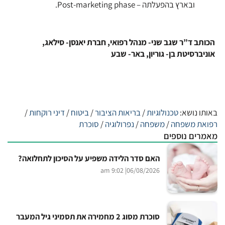
ובארץ בהפעלתה – Post-marketing phase.
הכותב ד”ר שגב שני- מנהל רפואי, חברת יאנסן- סילאג,
אוניברסיטת בן- גוריון, באר- שבע
באותו נושא:
טכנולוגיות
/
בריאות הציבור
/
ביטוח
/
דיני רוקחות
/
רפואת משפחה
/
משפחה
/
נפרולוגיה
/
סוכרת
מאמרים נוספים
האם סדר הלידה משפיע על הסיכון לתחלואה?
| 9:02 am
06/08/2026
סוכרת מסוג 2 מחמירה את תסמיני גיל המעבר