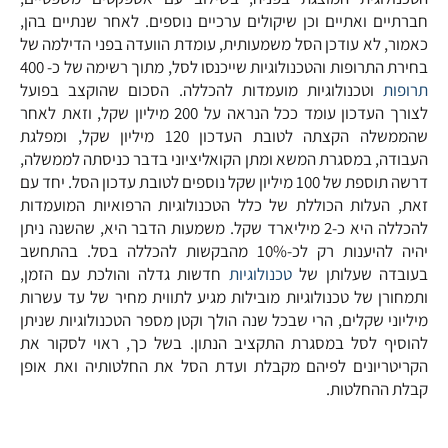
חברתיים ואתיים וכן שיקולים ערכיים נוספים. לאחר שנתיים בהן,
כאמור, לא עודכן הסל משמעותית, עומדת הוועדה בפני הדילמה של
בחירת התרופות והטכנולוגיות שייכנסו לסל, מתוך רשימה של כ- 400
תרופות
וטכנולוגיות מועמדות להכללה. הסכום שהוקצב בפועל
לצורך העדכון עומד ככל הנראה על 200 מיליון שקל, וזאת לאחר
שהממשלה הקצתה לטובת העדכון 120 מיליון שקל, ומפלגת
העבודה, במסגרת המשא ומתן הקואליציוני בדבר כניסתה לממשלה,
דרשה תוספת של 100 מיליון שקל נוספים לטובת עדכון הסל. יחד עם
זאת, העלות הכוללת של כלל הטכנולוגיות הרפואיות המועמדות
להכללה היא כ-2 מיליארד שקל. משמעות הדבר היא, שהשנה ניתן
יהיה להיענות רק לכ-10% מהבקשות להכללה בסל. בהתחשב
בעובדה שעלותן של
טכנולוגיות
חדשות גדלה והולכת עם הזמן,
ותמחורן של טכנולוגיות מובילות מגיע לתווית מחיר של עד עשרות
מיליוני שקלים, הרי שבכל שנה הולך וקטן מספר הטכנולוגיות שניתן
להוסיף לסל במסגרת התקציב הנתון. בשל כך, ראוי לסקור את
הקריטריונים לפיהם מקבלת ועדת הסל את החלטותיה ואת אופן
קבלת ההחלטות.