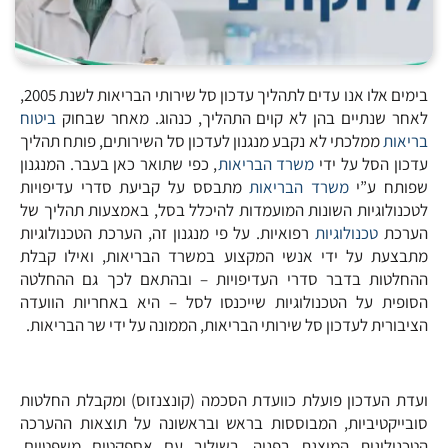
בימים אלו אנו עדים לתהליך עדכון סל שירותי הבריאות לשנת 2005,
לאחר שנתיים בהן לא קוים התהליך, כנהוג. מאחר שבחוק
ביטוח
בריאות
ממלכתי לא נקבע מנגנון לעדכון סל השירותים, פותח תהליך
עדכון הסל על ידי
משרד הבריאות
, כפי שתואר כאן בעבר. המנגנון
שפותח ע”י
משרד הבריאות
מתבסס על קביעת סדרי עדיפויות
לטכנולוגיות השונות המועמדות להיכלל בסל, באמצעות תהליך של
הערכת
טכנולוגיות
רפואיות. על פי מנגנון זה, הערכת הטכנולוגיות
מתבצעת על ידי אנשי המקצוע במשרד הבריאות, ואילו קבלת
ההחלטות בדבר סדרי העדיפויות – ובהתאם לכך גם ההחלטה
הסופית על הטכנולוגיות שייכנסו לסל – היא באחריות הוועדה
הציבורית לעדכון סל שירותי הבריאות, הממונה על ידי שר הבריאות.
ועדת העדכון פועלת כוועדת הסכמה (קונצנזוס) ומקבלת החלטות
סובייקטיביות, המבוססות בראש ובראשונה על תוצאות ההערכה
הטכנולוגית המוצגת בפניה, בשילוב עם אספקטים משפטיים,