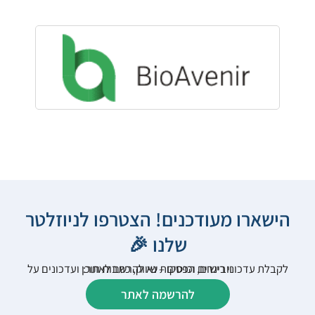
הישארו מעודכנים! הצטרפו לניוזלטר
שלנו 🎉
לקבלת עדכוני רישום, הפסקות שיווק, כתבות תוכן ועדכונים על וובינרים וכנסים – נא להרשם לאתר:
להרשמה לאתר