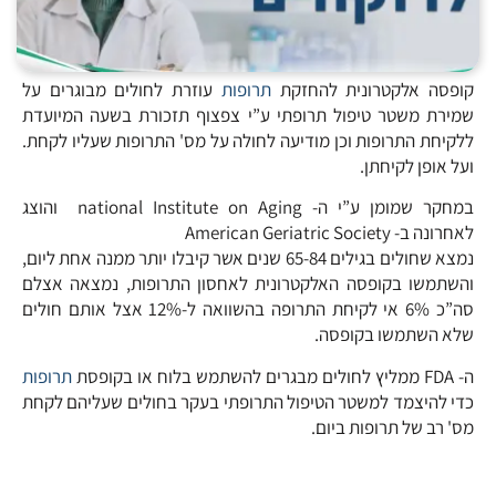
קופסה אלקטרונית להחזקת
תרופות
עוזרת לחולים מבוגרים על
שמירת משטר טיפול תרופתי ע”י צפצוף תזכורת בשעה המיועדת
ללקיחת התרופות וכן מודיעה לחולה על מס' התרופות שעליו לקחת.
ועל אופן לקיחתן.
במחקר שמומן ע”י ה- national Institute on Aging והוצג
לאחרונה ב- American Geriatric Society
נמצא שחולים בגילים 65-84 שנים אשר קיבלו יותר ממנה אחת ליום,
והשתמשו בקופסה האלקטרונית לאחסון התרופות, נמצאה אצלם
סה”כ 6% אי לקיחת התרופה בהשוואה ל-12% אצל אותם חולים
שלא השתמשו בקופסה.
ה- FDA ממליץ לחולים מבגרים להשתמש בלוח או בקופסת
תרופות
כדי להיצמד למשטר הטיפול התרופתי בעקר בחולים שעליהם לקחת
מס' רב של תרופות ביום.