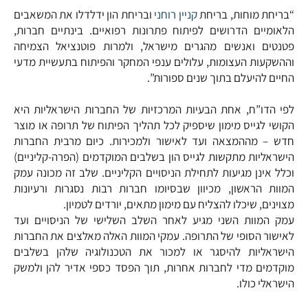
“בריחת מוחות, בריחת
קניין רוחני
ובריחת הון ידלדלו את המשאבים
הלאומיים הדרושים לפיתוח פתרונות רפואיים. בינתיים חברות,
פטנטים ואנשים מהגרים מישראל, ולמרות פוטנציאל הצמיחה
וההשקעות העצומות, עלולים ענפי המחקר והפיתוח בתעשיית מדעי
החיים להיעלם בתוך שנים ספורות”.
לפי הדו”ח, אחת הבעיות המרכזיות של החברות הישראליות היא
הקושי לגייס מימון שיספיק לכל תהליך הפיתוח של תרופה או מוצר
חדש – מההמצאה ועד לאישור ולמכירות. כיום מרבית החברות
הישראליות מתקשות לגייס הון בשלבים המוקדמים (הפרה-קליניים)
וכלל אינן מגיעות לתחילת הניסויים הקליניים. שלב זה מכונה עמק
המוות הראשון, מכיוון שבסיומו חברות רבות נסגרות ורעיונות
מצוינים, שיכלו להצליח עם מימון מתאים, יורדים לטמיון.
עמק המוות השני מגיע לאחר השלב השלישי של הניסויים ועד
לאישור הסופי של התרופה. עמקי המוות האלה מאלצים את החברות
הישראליות להיסגר או למכור את הטכנולוגיה שלהן בשלבים
מוקדמים מדי לחברות אחרות, תוך הפסד כספי אדיר להן ולמשק
הישראלי כולו.