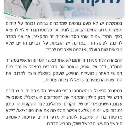
בממשלה יש לא מעט גורמים שמדברים גבוהה גבוהה על קידום
תעשיית מדעי החיים והביוטכנולוגיה, אך כל מטרתם היא לא להוציא
כסף. תמיד שמים אותי בסד ואומרים זה התקציב, אך אני מסרב
להיכנס לפינה הזו. במדינה יש הוצאות על דברים הזויים שלא
מביאים שום תועלת, אז למה שאסכים לכך?”.
ההצהרה הלוחמנית הזו חתום לא אחר מאשר המדען הראשי במשרד
התמ”ת, ד”ר אלי אופר, שאמר את הדברים בפאנל שנערך ביום
חמישי האחרון בוועידת הנשיא, שעסק בשאלה כיצד לתרגם את
החדשנות הרפואית בישראל להצלחה עסקית.
במסגרת הפאנל, בו השתתפו בכירי תעשיית מדעי החיים, הוצג דו”ח
חדש של מכון מילקן המתאר את “הפרדוקס הישראלי”: פוטנציאל
עצום, הישגים אדירים של חוקרים ישראלים, לצד השקעות הון סיכון
נמוכות וקשיי מימון שלא מאפשרים למצות את אותו פוטנציאל. “ללא
מדיניות ברורה שתקבע לתעשיית מדעי החיים עדיפות לאומית,
תיחשף התעשייה לכשל שוק”, מתריע הדו”ח.