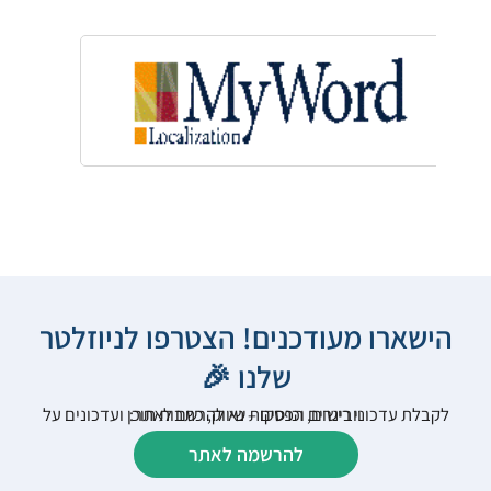
הישארו מעודכנים! הצטרפו לניוזלטר
שלנו 🎉
לקבלת עדכוני רישום, הפסקות שיווק, כתבות תוכן ועדכונים על וובינרים וכנסים – נא להרשם לאתר:
להרשמה לאתר