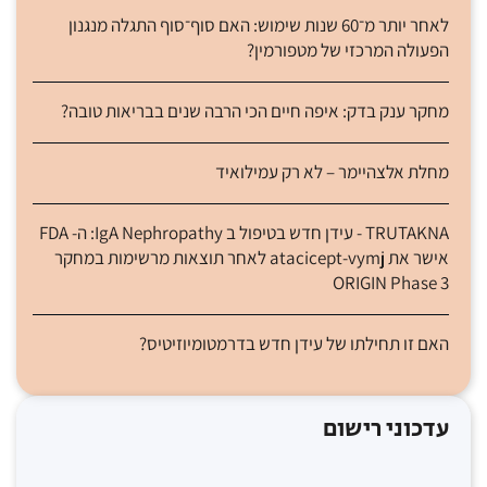
לאחר יותר מ־60 שנות שימוש: האם סוף־סוף התגלה מנגנון
הפעולה המרכזי של מטפורמין?
מחקר ענק בדק: איפה חיים הכי הרבה שנים בבריאות טובה?
מחלת אלצהיימר – לא רק עמילואיד
TRUTAKNA - עידן חדש בטיפול ב IgA Nephropathy: ה- FDA
אישר את atacicept-vymj לאחר תוצאות מרשימות במחקר
ORIGIN Phase 3
האם זו תחילתו של עידן חדש בדרמטומיוזיטיס?
עדכוני רישום