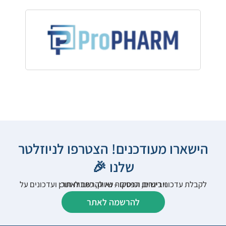
הישארו מעודכנים! הצטרפו לניוזלטר
שלנו 🎉
לקבלת עדכוני רישום, הפסקות שיווק, כתבות תוכן ועדכונים על וובינרים וכנסים – נא להרשם לאתר:
להרשמה לאתר