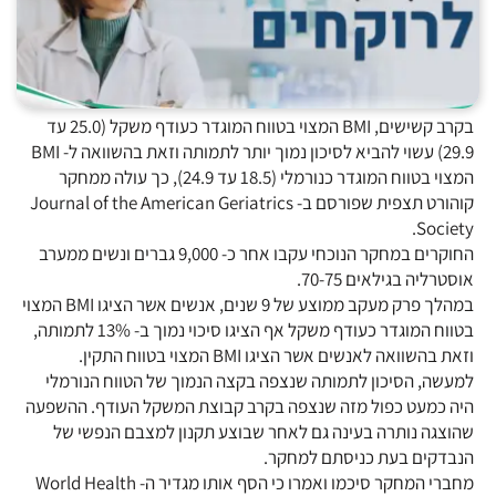
בקרב קשישים, BMI המצוי בטווח המוגדר כעודף משקל (25.0 עד
29.9) עשוי להביא לסיכון נמוך יותר לתמותה וזאת בהשוואה ל- BMI
המצוי בטווח המוגדר כנורמלי (18.5 עד 24.9), כך עולה ממחקר
קוהורט תצפית שפורסם ב- Journal of the American Geriatrics
Society.
החוקרים במחקר הנוכחי עקבו אחר כ- 9,000 גברים ונשים ממערב
אוסטרליה בגילאים 70-75.
במהלך פרק מעקב ממוצע של 9 שנים, אנשים אשר הציגו BMI המצוי
בטווח המוגדר כעודף משקל אף הציגו סיכוי נמוך ב- 13% לתמותה,
וזאת בהשוואה לאנשים אשר הציגו BMI המצוי בטווח התקין.
למעשה, הסיכון לתמותה שנצפה בקצה הנמוך של הטווח הנורמלי
היה כמעט כפול מזה שנצפה בקרב קבוצת המשקל העודף. ההשפעה
שהוצגה נותרה בעינה גם לאחר שבוצע תקנון למצבם הנפשי של
הנבדקים בעת כניסתם למחקר.
מחברי המחקר סיכמו ואמרו כי הסף אותו מגדיר ה- World Health