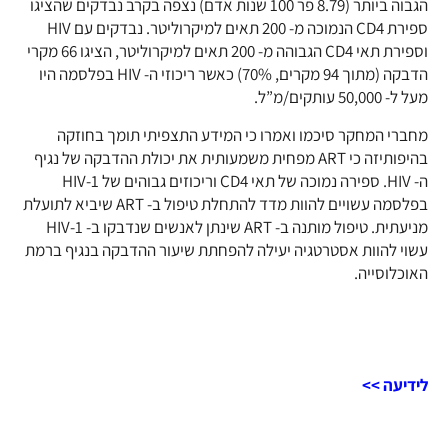
הגבוה ביותר (8.79 פר 100 שנות אדם) נצפה בקרב נבדקים שהציגו
ספירת CD4 הנמוכה מ- 200 תאים למיקרוליטר. נבדקים עם HIV
וספירת תאי CD4 הגבוהה מ- 200 תאים למיקרוליטר, הציגו 66 מקרי
הדבקה (מתוך 94 מקרים, 70%) כאשר ריכוזי ה- HIV בפלסמה היו
מעל ל- 50,000 עותקים/מ”ל.
מחברי המחקר סיכמו ואמרו כי המידע התצפיתי תומך בחוזקה
בהיפותיזה כי ART מפחית משמעותית את יכולת ההדבקה של נגיף
ה- HIV. ספירה נמוכה של תאי CD4 וריכוזים גבוהים של HIV-1
בפלסמה עשויים להוות מדד להתחלת טיפול ב- ART שיביא לתועלת
מניעתית. טיפול מותנה ב- ART שינתן לאנשים שנדבקו ב- HIV-1
עשוי להוות אסטרטגיה יעילה להפחתת שיעור ההדבקה בנגיף ברמת
האוכלוסייה.
לידיעה >>