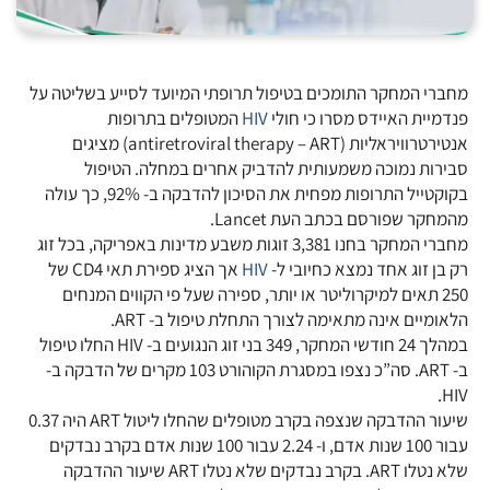
מחברי המחקר התומכים בטיפול תרופתי המיועד לסייע בשליטה על
פנדמיית האיידס מסרו כי חולי
HIV
המטופלים בתרופות
אנטירטרוויראליות (antiretroviral therapy – ART) מציגים
סבירות נמוכה משמעותית להדביק אחרים במחלה. הטיפול
בקוקטייל התרופות מפחית את הסיכון להדבקה ב- 92%, כך עולה
מהמחקר שפורסם בכתב העת Lancet.
מחברי המחקר בחנו 3,381 זוגות משבע מדינות באפריקה, בכל זוג
רק בן זוג אחד נמצא כחיובי ל-
HIV
אך הציג ספירת תאי CD4 של
250 תאים למיקרוליטר או יותר, ספירה שעל פי הקווים המנחים
הלאומיים אינה מתאימה לצורך התחלת טיפול ב- ART.
במהלך 24 חודשי המחקר, 349 בני זוג הנגועים ב- HIV החלו טיפול
ב- ART. סה”כ נצפו במסגרת הקוהורט 103 מקרים של הדבקה ב-
HIV.
שיעור ההדבקה שנצפה בקרב מטופלים שהחלו ליטול ART היה 0.37
עבור 100 שנות אדם, ו- 2.24 עבור 100 שנות אדם בקרב נבדקים
שלא נטלו ART. בקרב נבדקים שלא נטלו ART שיעור ההדבקה