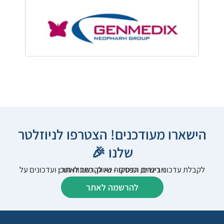
הישארו מעודכנים! הצטרפו לניוזלטר
שלנו 🎉
לקבלת עדכוני רישום, הפסקות שיווק, כתבות תוכן ועדכונים על וובינרים וכנסים – נא להרשם לאתר:
להרשמה לאתר