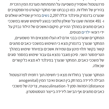
פרהצטמול ואספירין משפיעה על התפתחות מערכת המין הזכרית
בהיריון של חולדות. כמו כן נבחנו שני מחקרי קוהורט פרוספקטיבים
שנערכו בדנמרק ופינלנד וכללו 2,297
נשים
בהיריון שמילאו שאלונים
ו- 491 אמהות שענו על שאלון טלפוני בנוגע לשימוש שעשו במשככי
כאבים מתונים במהלך ההיריון. מיקום האשכים של הילוד נבדק על
ידי רופאי
ילדים
מנוסים.
המחקרים שנערכו בבני אדם לא העלו ממצאים חד משמעיים,
המחקר שנערך בדנמרק מצא כי השימוש במשככי כאבים מתונים
קשור בקשר תלוי מינון עם טמירות אשכים ובמיוחד שימוש במהלך
הטרימסטר השני. סיכון מוגבר נמצא גם עבור שימוש במספר סוגים
של משככי כאבים. המחקר שנערך בפינלנד לא מצא כל קשרים
שכאלה.
המחקר שנערך בחולדות מצא כי חשיפה תוך רחמית לפרהצטמול
הובילה לירידה במרחק בין האנוס ואיבר המין (anogenital
distance) המהווה סמן ל- masculinsation, צריכה של משככי
כאבים מתונים אף הביאה לירידה בייצור הטסטוסטרון.