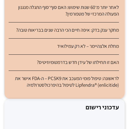
לאחר יותר מ־60 שנות שימוש: האם סוף־סוף התגלה מנגנון
הפעולה המרכזי של מטפורמין?
מחקר ענק בדק: איפה חיים הכי הרבה שנים בבריאות טובה?
מחלת אלצהיימר – לא רק עמילואיד
האם זו תחילתו של עידן חדש בדרמטומיוזיטיס?
לראשונה: טיפול פומי המעכב את PCSK9 – ה-FDA אישר את
Lipfendra® (enlicitide) לטיפול בהיפרכולסטרולמיה
עדכוני רישום