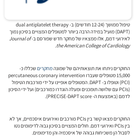
טיפול ממושך (12-24 חודשים) ב- dual antiplatelet therapy
(DAPT) מועיל במידה הרבה ביותר למטופלים המצויים בסיכון נמוך
לאירועי דמם, אלו ממצאיו של מחקר חדש שפורסם ב-
Journal of
the American College of Cardiology.
החוקרים ניתחו את תוצאותיהם של שמונה
מחקרים
שכללו כ-
15,000 מטופלים שעברו percutaneous coronary intervention
(PCI) וטופלו ב- DAPT. המטופלים אופיינו על ידי מורכבות הטיפול
(PCIs עם שלושה תומכנים ומעלה הוגדרו כמורכבים) ועל ידי הסיכון
לדמם (באמצעות ה- PRECISE-DAPT score).
החוקרים מצאו קשר בין PCIs מורכבים ואירועים איסכמיים, אך לא
בין PCIs ואירועי דמם. חולים המצויים בסיכון גבוה לדימומים נטו
לסבול הן משכיחות גבוהה של איסכמיה והן מדימומים.