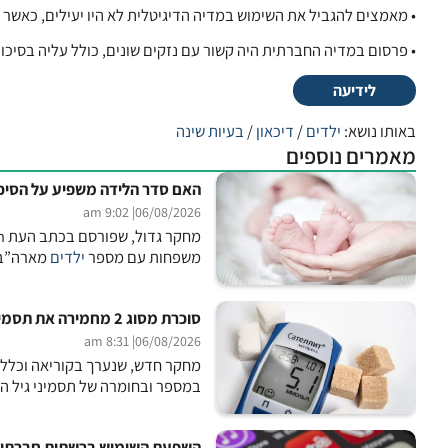
• מאמצים להגביל את השימוש במדיה הדיגיטלית לא היו יעילים, כאשר מעל ל-70% מבני ה-11 שנסקרו החזיקו ב
• פרסום במדיה החברתית היה קשור עם נזקים שונים, כולל עליה בסיכון 
לידיעה
באותו נושא:
ילדים
/
דיכאון
/
בעיות שינה
מאמרים נוספים
האם סדר הלידה משפיע על הסיכו
| 9:02 am
06/08/2026
משפחות עם מספר
ילדים
מארה”ב, 
סוכרת מסוג 2 מחמירה את תסמיני גיל המעבר
| 8:31 am
06/08/2026
במספר ובחומרה של תסמיני גיל ה
השפעת השימוש ברשתות חברתיות