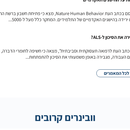
מחקר אורכי שנערך באיטליה ופורסם בכתב העת Nature Human Behavior, מצא כי פתיחת ח
רידה בהישגים האקדמיים של התלמידים. המחקר כלל מעל ל-5000...
ת הסיכון ל-ALS?
תב העת לרפואה תעסוקתית וסביבתית”, מצאה כי חשיפה לחומרי הדברה, כ
ם העבודה, מגבירה באופן משמעותי את הסיכון להתפתחות...
לכל המאמרים
וובינרים קרובים