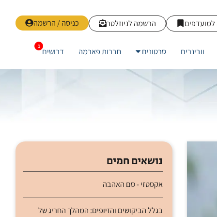
כניסה / הרשמה
למועדפים
הרשמה לניוזלטר
וובינרים
סרטונים
חברות פארמה
דרושים
נושאים חמים
אקסטזי - סם האהבה
בגלל הביקושים והזיופים: המהלך החריג של