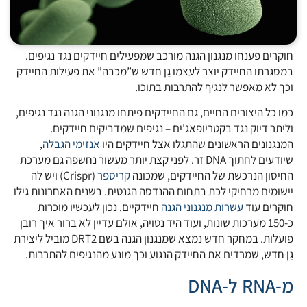
חוקרים פענחו מנגנון הגנה מורכב שמפעילים חיידקים נגד נגיפים.
במסגרתו החיידק יוצר לעצמו גֵן חדש ש”מכבה” את פעילות החיידק
וכך לא מאפשר לנגיף להתרבות בתוכו.
כמו כל היצורים החיים, גם החיידקים פיתחו מנגנוני הגנה נגד נגיפים,
וליתר דיוק נגד בקטריופאג'ים – נגיפים שמדביקים חיידקים.
המנגנונים הראשונים שהתגלו אצל חיידקים היו
אנזימי הגבלה
,
שיודעים לחתוך DNA זר. לפני קצת יותר מעשור נחשפה גם מערכת
החיסון הנרכשת של החיידקים, שמכונה
קריספר
(Crispr) ויש לה
יישומים מרחיקי לכת בתחום ההנדסה הגנטית. בשנים האחרונות גילו
חוקרים עוד
עשרות מנגנוני הגנה
חיידקיים. נכון לעכשיו מוכרות
כ-150 מערכות שונות, ועוד היד נטויה, אולם עדיין לא ברור איך רובן
פועלות. במחקר חדש נמצא שמנגנון הגנה בשם DRT2 מוביל ליצירת
גֵן חדש, שמרדים את החיידק הנגוע וכך מונע מהנגיפים להתרבות.
מ-RNA ל-DNA