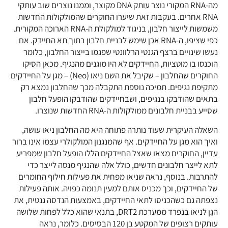
מה-RNA המקורי נוצר עותק DNA מקוצר, וממנו נוצרים שוב עותקי
RNA אחרים. בעקבות זאת שיערו החוקרים שהמולקולות החדשות
משמשות לייצור חלבון, בניגוד למולקולת ה-RNA הארוכה המקורית.
כפי שציפו, ה-RNA אכן שימש לבניית חלבון בתוך תא החיידק. אם
נעשו שינויים ברצף הגנטי הרלוונטי שפגמו בייצור החלבון, כלומר
הוכנסו בו מוטציות, החיידקים לא היו מוגנים מהנגיף. מכאן הסיקו
החוקרים שהחלבון – שקיבל את השם ניאו (Neo) – מגן על החיידקים
מתקיפת נגיפים. תמיכה נוספת התקבלה מכך שהחלבון נמצא רק
בתאים שהודבקו בנגיפים, ושבחיידקים שהודבקו הופעל חלבון
שסייע בבניית חלבונים ממולקולות ה-RNA החדשות שנוצרו.
השאלה העיקרית שעוד נותרה פתוחה היא מה החלבון ניאו עושה,
ואיך הוא מגן על החיידקים. אף שהמנגנון המולקולרי עצמו אינו ברור
עדיין, החוקרים מצאו שאצל החיידקים הללו הופעל חלבון שמפריע
לתא לייצר חלבונים חדשים, כולל אלה שהנגיף מנסה לייצר כדי
להתרבות. בנוסף, נראה שניאו מפחית את פעילות חילוף החומרים
של החיידקים, וכך מכניס אותם למעין תנומה כפויה. אותה פעילות
נצפתה גם כשהכניסו לתאי החיידקים, באמצעות הנדסה גנטית, את
הגֵן לניאו בנפרד ממערכת DRT2, בתנאי שהוא כלל לפחות שלושה
עותקים רצופים של המקטע בן 120 הבסיסים. כלומר, נראה