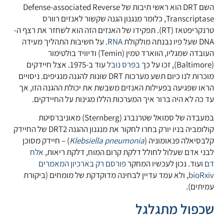
השם DRT הוא ראשי תיבות של Defense-associated Reverse
Transcriptase, כלומר מנגנון הגנה שקשור לאנזים רוורס
טרנקריפטאז (RT). תפקידו של האנזים הזה הוא לשחזר את רצף ה-
DNA שעל פיו נבנתה מולקולת
RNA
. על חשיבות התהליך מעידה
העובדה שמגליו, הווארד טמין (Temin) ודיוויד בולטימור
(Baltimore), זכו על כך
בפרס נובל
עוד ב-1975. אצל חיידקים
מוכרות לנו כיום תשע מערכות DRT שונות להגנה מנגיפים. ניסויים
הראו שפגיעה בפעילות האנזים משבשת את יכולת ההגנה הזו, אך
עד כה לא היה ברור איך המערכות הללו מגינות על החיידקים.
במעבדה של סמואל שטרנברג (Sternberg) מאוניברסיטת
קולומביה בניו יורק בחרו לחקור את מנגנון ההגנה DRT2 של החיידק
קלבסיאלה פנאומוניה (
Klebsiella pneumonia
) – חיידק מסוכן
לבני אדם שעלול לחולל דלקת קרום המוח, דלקת ריאות,
אלח
דם
ועוד. נכון לעכשיו המחקר
פורסם רק בארכיון המאמרים
bioRxiv
, ולא עמד עדיין לבחינה מדוקדקת של מומחים (ביקורת
עמיתים).
שכפול מתגלגל