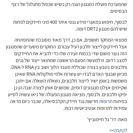
שהמערכת פועלת כמנגנון הגנה רק כשיש שכפול מתגלגל של רצף
הבסיסים.
לבסוף, חיפוש במאגרי מידע גנטי איתר 400 מיני חיידקים לפחות
שיש להם מנגנון DRT2 דומה.
ממצאי המחקר חושפים, אם כן, דרך מאוד מסובכת שהתפתחה
אצל חיידקים לייצור חלבון רעיל עבורם. החוקרים משערים שהמנגנון
הזה נוצר משום שדי בכמות זעירה שלו כדי להביא את החיידקים
למצב רדום. זו למעשה הפעם הראשונה שמתואר ייצור של גֵנים
וחלבונים בטבע בצורה שכוללת מעבר הלוך ושוב בין RNA ל-DNA.
מכיוון שבגוף האדם לבדו יש עשרות אלפי מולקולות RNA שאינן
משמשות באופן ישיר לייצור חלבונים, נשאלת השאלה אם ייתכן
שקיימים אצלנו מנגנונים דומים, שמשנים אותן לצורה שבה הן כן
יפיקו חלבונים. ולבסוף, מציאת מנגנון הפעולה של ניאו עשויה לסייע
בפיתוח
תרופות
חדשות נגד חיידק הקלבסיאלה, שכבר כיום מראה
עמידות לתרופות אנטיביוטיות רבות.
מאת: דר' גל חיימוביץ'
לכתבה>>