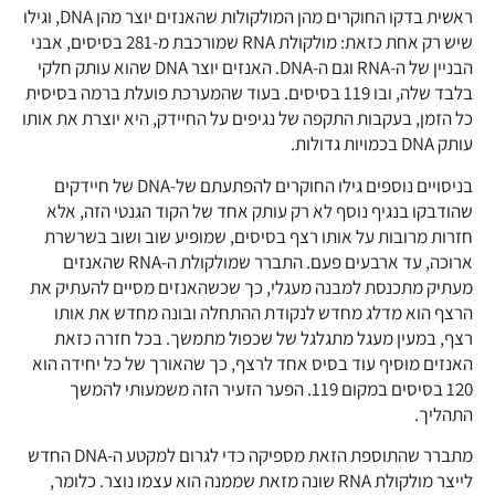
ראשית בדקו החוקרים מהן המולקולות שהאנזים יוצר מהן DNA, וגילו
שיש רק אחת כזאת: מולקולת RNA שמורכבת מ-281 בסיסים, אבני
הבניין של ה-RNA וגם ה-DNA. האנזים יוצר DNA שהוא עותק חלקי
בלבד שלה, ובו 119 בסיסים. בעוד שהמערכת פועלת ברמה בסיסית
כל הזמן, בעקבות התקפה של נגיפים על החיידק, היא יוצרת את אותו
עותק DNA בכמויות גדולות.
בניסויים נוספים גילו החוקרים להפתעתם של-DNA של חיידקים
שהודבקו בנגיף נוסף לא רק עותק אחד של הקוד הגנטי הזה, אלא
חזרות מרובות על אותו רצף בסיסים, שמופיע שוב ושוב בשרשרת
ארוכה, עד ארבעים פעם. התברר שמולקולת ה-RNA שהאנזים
מעתיק מתכנסת למבנה מעגלי, כך שכשהאנזים מסיים להעתיק את
הרצף הוא מדלג מחדש לנקודת ההתחלה ובונה מחדש את אותו
רצף, במעין מעגל מתגלגל של שכפול מתמשך. בכל חזרה כזאת
האנזים מוסיף עוד בסיס אחד לרצף, כך שהאורך של כל יחידה הוא
120 בסיסים במקום 119. הפער הזעיר הזה משמעותי להמשך
התהליך.
מתברר שהתוספת הזאת מספיקה כדי לגרום למקטע ה-DNA החדש
לייצר מולקולת RNA שונה מזאת שממנה הוא עצמו נוצר. כלומר,