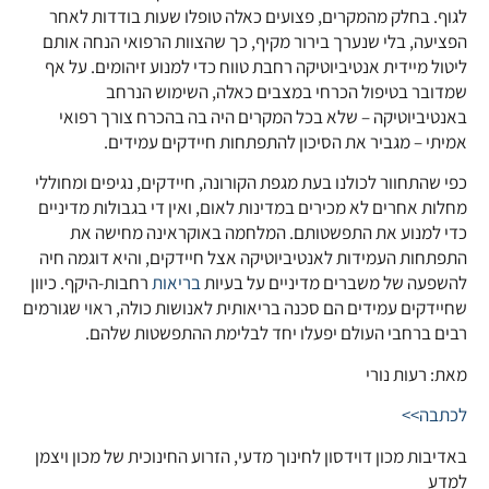
לגוף. בחלק מהמקרים, פצועים כאלה טופלו שעות בודדות לאחר
הפציעה, בלי שנערך בירור מקיף, כך שהצוות הרפואי הנחה אותם
ליטול מיידית אנטיביוטיקה רחבת טווח כדי למנוע זיהומים. על אף
שמדובר בטיפול הכרחי במצבים כאלה, השימוש הנרחב
באנטיביוטיקה – שלא בכל המקרים היה בה בהכרח צורך רפואי
אמיתי – מגביר את הסיכון להתפתחות חיידקים עמידים.
כפי שהתחוור לכולנו בעת מגפת הקורונה, חיידקים, נגיפים ומחוללי
מחלות אחרים לא מכירים במדינות לאום, ואין די בגבולות מדיניים
כדי למנוע את התפשטותם. המלחמה באוקראינה מחישה את
התפתחות העמידות לאנטיביוטיקה אצל חיידקים, והיא דוגמה חיה
להשפעה של משברים מדיניים על בעיות
בריאות
רחבות-היקף. כיוון
שחיידקים עמידים הם סכנה בריאותית לאנושות כולה, ראוי שגורמים
רבים ברחבי העולם יפעלו יחד לבלימת ההתפשטות שלהם.
מאת: רעות נורי
לכתבה>>
באדיבות מכון דוידסון לחינוך מדעי, הזרוע החינוכית של מכון ויצמן
למדע