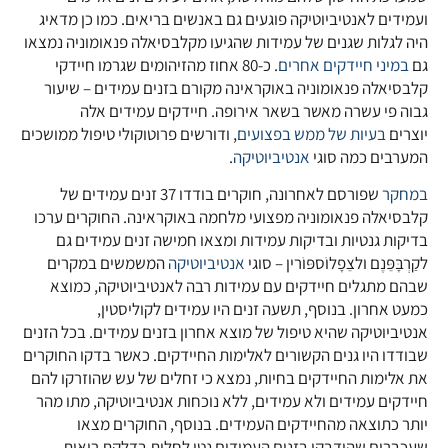
ועמידים לאנטיביוטיקה פוגעים גם באנשים בריאים. כמו כן מדאיג
היה לגלות שגנים של עמידות שהגיעו מקלבסיאלה פנאומוניה נמצאו
גם
במיני חיידקים אחרים
. כ-80 אחוז מהזיהומים שגרמו חיידקי
קלבסיאלה פנאומוניה באוקראינה מקורם בזנים עמידים – שיעור
גבוה פי עשרה מאשר בשאר אירופה. חיידקים עמידים אלה
יוצרים
בעיות של ממש בפצועים
, ודורשים פרוטוקולי טיפול ממושכים
המערבים כמה סוגי
אנטיביוטיקה
.
במחקר
שפורסם לאחרונה, חוקרים בודדו 37 זנים עמידים של
קלבסיאלה פנאומוניה מפצועי מלחמה באוקראינה. החוקרים ערכו
בדיקות גנטיות ובדיקות עמידות ומצאו חמישה זנים עמידים גם
לקַרְבָּפֵּנֶם ולצֵפָלוֹספּוֹרין – סוגי
אנטיביוטיקה
המשמשים במקרים
שבהם מתגלים חיידקים עם עמידות רבה לאנטיביוטיקה, כמוצא
כמעט אחרון. בנוסף, תשעה זנים היו עמידים לקוליסטין,
אנטיביוטיקה שהיא טיפול של מוצא אחרון בזנים עמידים. בכל הזנים
שבודדו היו גנים הקשורים לאלימות החיידקים. כאשר בדקו החוקרים
את אלימות החיידקים בחיות, נמצא כי זחלים של עש שהוזרקו להם
חיידקים עמידים ולא עמידים, ללא נוכחות אנטיביוטיקה, מתו מהר
יותר כתוצאה מהחיידקים העמידים. בנוסף, החוקרים מצאו
שעכברים שהודבקו בזנים העמידים נטו לחלות בדלקת ריאות