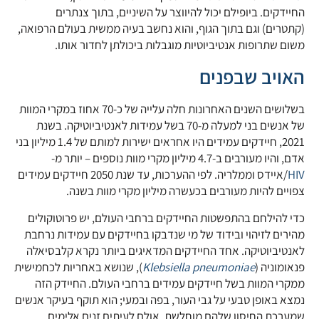
החיידקים. ביופילם יכול להיווצר על השיניים, בתוך צנתרים
(קתטרים) וגם בתוך הגוף, והוא נחשב בעיה ממשית בעולם הרפואה,
משום שתרופות אנטיביוטיות מוגבלות ביכולתן לחדור אותו.
האויב שבפנים
בשלושים השנים האחרונות חלה עלייה של כ-70 אחוז במקרי המוות
של אנשים בני למעלה מ-70 בשל עמידות לאנטיביוטיקה. בשנת
2021, חיידקים עמידים היו אחראים ישירות למותם של 1.4 מיליון בני
אדם, והיו מעורבים ב-4.7 מיליון מקרי מוות נוספים – יותר מ-
HIV
/איידס וממלריה. לפי ההערכות, עד שנת 2050 חיידקים עמידים
צפויים להיות מעורבים בכעשרה מיליון מקרי מוות בשנה.
כדי להילחם בהתפשטות החיידקים ברחבי העולם, יש פרוטוקולים
מהירים לזיהוי ובידוד של מי שנדבקו בחיידקים עם עמידות נרחבת
לאנטיביוטיקה. אחד החיידקים המדאיגים ביותר נקרא קלבסיאלה
פנאומוניה (
Klebsiella pneumoniae
), שנושא באחריות לכחמישית
ממקרי המוות בשל חיידקים עמידים ברחבי העולם. החיידק הזה
נמצא באופן טבעי על גבי העור, בפה ובמעי; הוא תוקף בעיקר אנשים
שמערכת החיסון שלהם מוחלשת, אולם לעיתים זנים אלימים