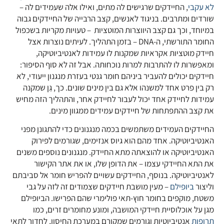
לא עקבי
, החיידקים שרגישים לה מתים, ואילו אלה שעמידים לה –
שורדים ומתרבים. בניגוד לאנשים, קצב הרבייה של החיידקים גבוה
במיוחד, וכך גם קצב היווצרות המוטציות – טעויות מקריות בשכפול
החומר התורשתי, ה-DNA – בזמן התהליך. לעיתים נוצרות אצל
חיידק מוטציות אקראיות שמקנות לו עמידות לאנטיביוטיקה,
ומאפשרות לו להתרבות למרות נוכחותה. אבל זה לא סוף הסיפור:
חיידקים יכולים להעביר ביניהם חומר גנטי בעזרת מנגנון ייעודי, לא
רק בין פרט אחד למשנהו אלא גם בין מינים שונים. כך, גֵן שמקנה
עמידות לחיידק אחד יכול לעבור לחיידק אחר, והתהליך הזה מחיש
את קצב ההתפתחות של חיידקים עמידים ממגוון מינים.
החיידקים העמידים משתמשים בכמה מנגנונים כדי להתגונן מפני
האנטיביוטיקה. אחד מהם הוא גיוס אנזימים, שגורמים לפירוק
האנטיביוטיקה או להוצאתה מתא החיידק. מנגנונים נוספים משנים
את התא החיידקי עצמו – את הדופן שלו, או את אתר הקישור
לאנטיביוטיקה. בנוסף, החיידקים עשויים להפריש חומר אל סביבתם
וליצור
ביופילם
– מעין מושבת חיידקים שצמודים זה לזה על גבי
משטח, מוקפים בחומר חוץ-תאי פולימרי שהם הפרישו. הביופילם
מגן על אוכלוסיית חיידקי המושבה, ומונע מחומרים זרים, כמו
תרופות
אנטיביוטיות וגורמים שמקורם במערכת החיסון, לחדור לתאי