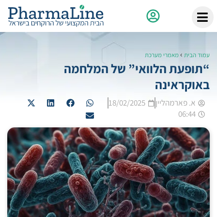
›
עמוד הבית
מאמרי מערכת
“תופעת הלוואי” של המלחמה
באוקראינה
א. פארמהליין
18/02/2025
06:44