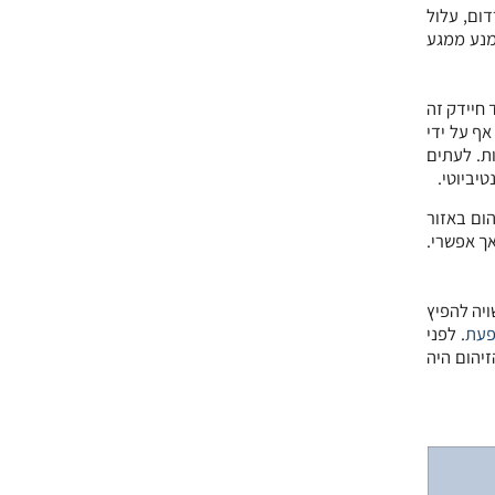
ום, עלול
מנע ממגע
 חיידק זה
 אף על ידי
ת. לעתים
יביוטי.
של חתולים, ב-90% מהמקרים מתפתח זיהום באזור
אך אפשרי.
ויה להפיץ
עת
. לפני
יהום היה