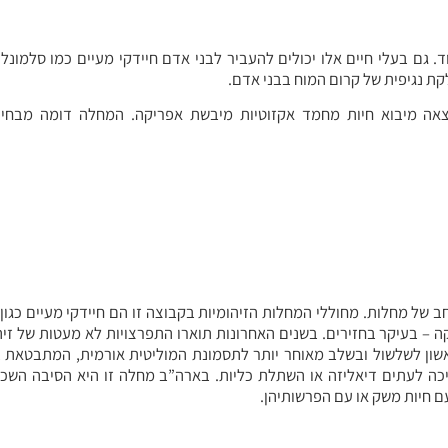
. גם בעלי חיים אלו יכולים להעביר לבני אדם חיידקי מעיים כמו סלמונל
לקת נגיפית של קרום המוח בבני אדם.
תיים, תוארה בארה”ב התפרצות של MONKEYPOX, כתוצאה מיבוא חיות מחמד אקזוטיות מיבשת אפריקה. המחלה דומה 
ב של מחלות. מחוללי המחלות הזיהומיות בקבוצה זו הם חיידקי מעיים כגון
ה – בעיקר בחזירים. בשנים האחרונות תוארו התפרצויות לא מעטות של זיה
 O157:H7. חיידק זה גורם בשלב ראשון לשלשול ובשלב מאוחר יותר לתסמונת המוליטית אורמית, המתב
יכה לעתים דיאליזה או השתלת כליות. בארה”ב מחלה זו היא הסיבה השכי
ם חיות משק או עם הפרשותיהן.