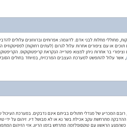
ת, מחוללי מחלות לבני אדם. לדוגמה: אפרוחים וברווזונים עלולים להדבי
תוכים או עם ציפורים אחרות עלול לגרום (לעתים רחוקות) לפסיטקוזיס ה
ציפורי בר אחרות ניתן למצוא פטרייה הנקראת קריפטוקוקוס. הקריפטוקוק
, אשר עלול להתפשט למערכת העצבים המרכזית, במיוחד בחולים הסובלי
 רובם המכריע של מגדלי חתולים בביתם אינם נדבקים. במערכת העיכול ש
ההדבקה מתרחשת עקב אכילת בשר נא או לא מבושל דיו. זיהום על ידי טו
כשהמגע הראשון עם טוקסופלזמה מתרחש בזמן הריון, אזי הזיהום המתפ