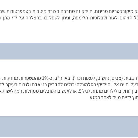
ל הזיהום לעור ולבלוטות הלימפה, וניתן לטפל בו בהצלחה על ידי מתן 
בשנים האחרונות הפך הדבר לאופנה להחזיק זוחלים שונים כחיות מחמד בבית (צבים, נחשים, לטאות וכד').
י חיים אלו. חיידיקי הסלמונלה יכולים להדביק בני אדם ולגרום בעיקר לז
דרכי העיכול ולעתים גם למחלת חום ממושכת. מומלץ למנוע מגע ישיר בין זוחלים לילדים מתחת לגיל 5, או לאנשים הסובלי
וץ ידיים מייד לאחר המגע.