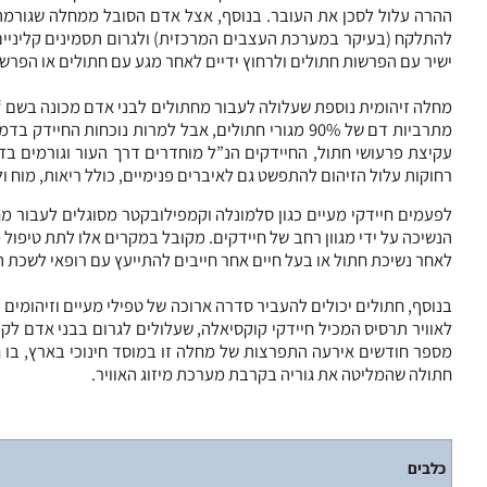
ההרה עלול לסכן את העובר. בנוסף, אצל אדם הסובל ממחלה שגורמת ל
להתלקח (בעיקר במערכת העצבים המרכזית) ולגרום תסמינים קליניים 
ישיר עם הפרשות חתולים ולרחוץ ידיים לאחר מגע עם חתולים או הפרשות
מחלה זיהומית נוספת שעלולה לעבור מחתולים לבני אדם מכונה בשם “שר
מתרביות דם של 90% מגורי חתולים, אבל למרות נוכחות
עקיצת פרעושי חתול, החיידקים הנ”ל מוחדרים דרך העור וגורמים בד
רחוקות עלול הזיהום להתפשט גם לאיברים פנימיים, כולל ריאות, מוח 
הנשיכה על ידי מגוון רחב של חיידקים. מקובל במקרים אלו לתת טיפול
לאחר נשיכת חתול או בעל חיים אחר חייבים להתייעץ עם רופאי לשכת ה
בנוסף, חתולים יכולים להעביר סדרה ארוכה של טפילי מעיים וזיהומי
לאוויר תרסיס המכיל חיידקי קוקסיאלה, שעלולים לגרום בבני אדם לקדחת Q. הביטוים הקליניים של מחלה זו דומים במרבית המקרים
מספר חודשים אירעה התפרצות של מחלה זו במוסד חינוכי בארץ, בו 
חתולה שהמליטה את גוריה בקרבת מערכת מיזוג האוויר.
כלבים