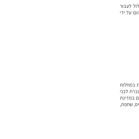
העלול לעבור
ם על ידי
ות במחלות
ברת לבני
סור שחל (גם במדינת
יס, שחפת,