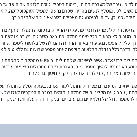
דיכוי ניכר של מערכת החיסון, זיהום בטפילי טוקסופלזמה שהיה עד אז רד
קשים. לכן, מומלץ לנשים בהריון, שטרם נחשפו לטפיל הטוקסופלזמה, להי
יהם. כמו כן, עליהן להימנע גם מאכילת בשר שאינו מבושל די הצורך.
יטת החתול”. מחלה זו נגרמת על ידי החיידק ברטונלה הנסלה. ניתן לבודד
 החיידק בדמם, הגורים לא מראים כלל סימני מחלה. כתוצאה משריטה, נשיכה או לעתים
רך כלל להופעת נגע עורי באזור החדירה והגדלה של בלוטות לימפה אזוריו
ולב. בדרך כלל הגדלת הבלוטות חולפת לאחר מספר שבועות גם ללא טיפול אנט
לפעמים חיידקי מעיים כגון סלמונלה וקמפילובקטר מסוגלים לעבור מחתולים לבני אדם. אשר לנשיכות 
 מונע באוגמנטין למשך מספר ימים. העברת כלבת מחתולים היא אירוע נדיר 
בריאות המחוזית, כדי לברר אם צריך לקבל חיסון נגד כלבת.
ם פטרייתיים המועברים מפרוות החתול לעור האדם. בעת ההמלטה, חתולה עש
 לאלו של
שפ
חלו מספר גדול של תלמידים וגם עובדים. במקרה זה הועלה חשד שמקור הז