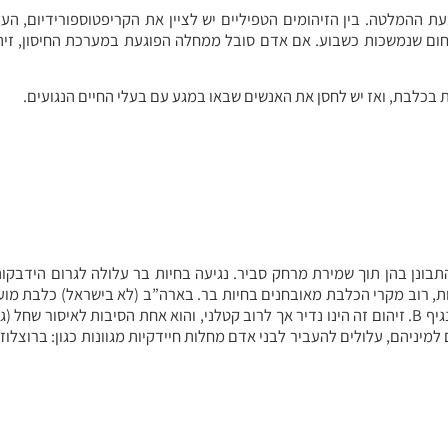
רוצלוזיס מופצים בעיקר בעת ההמלטה. בין הזיהומים הטפיליים יש לציין את הקריפטוספורידיום, 
חום שנמשכות כשבוע. אם אדם סובל ממחלה הפוגעת במערכת החיסון, זיהו
בכלבת, ואז יש לחסן את האנשים שבאו במגע עם בעלי החיים הנגועים.
להתבונן בהן תוך שמירת מרחק סביר. נגיעה בחיות בר עלולה לגרום הידבק
ות, רוב מקרי הכלבת מאובחנים בחיות בר. בארה”ב (לא בישראל) כלבת מוע
אדם גם ע”י עטלפים. קופים מסוג מקאק יכולים להעביר זיהום על ידי נגיף B. זיהום זה הינו נדיר אך לרוב קטלני, והוא אחת הסיבות לאי
למיניהם, עלולים להעביר לבני אדם מחלות חיידקיות מגוונות כגון: ברוצלוז