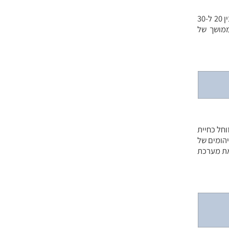
אנשים המחזיקים אקווריום בביתם עלולים להידבק בעת ניקויו מהחיידק מיקובקטריום מרינום. חיידק זה מתרבה בצורה מיטבית בטמפרטורות שבין 20 ל-30
ממושך של
 בארה”ב, כ-3% מהמשפחות מחזיקות זוחל כחיית
יהומים של
ם ממחלות המחלישות את מערכת