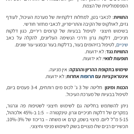
הספסמוליטית של הצמח.
התוויות
: לכאבי בטן, למחלות דלקתיות של מערכת העיכול, לעודף
גזים, לאולקוס של הקיבה והתריסריון, לכאבי מחזור חודשי.
בשימוש חיצוני  לטיפול בבעיות של קרומים ריריים, כגון דלקות
חניכיים, דלקות גרון ודרכי הנשימה העליונים, להקלה על כאב
שיניים
, לטיפול בזיהומים בעור, בדלקות בעור ובפגעי עור שונים.
התוויות נגד
: לא ידועות.
תופעות לוואי
: לא ידועות.
שימוש בתקופת ההריון וההנקה
: אין מניעה.
אינטראקציות עם
תרופות
אחרות
: לא ידועות.
הכנות ומינון
: חליטה של 3 ג' לכוס מים רותחים, 3-4 פעמים ביום,
לטיפול בבעיות של מערכת העיכול.
ניתן להשתמש בחליטה גם לשימוש חיצוני לשטיפות פה וגרגור,
במקרים של דלקות חניכיים וגרון. טינקטורה – 1:5 ב-45% אלכוהול,
5-15 מ”ל ליום. מיצוי בשמן, קרם או משחה – בריכוז של 3%-10%.
תכשירים רבים שלו מצויים בשוק לשימוש פנימי וחיצוני.