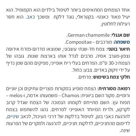
אחד הצמחים המתאימים ביותר לטיפול בילדים הוא הקמומיל. הוא
יעיל מאוד כאנטי- בקטראלי, נוגד דלקת ומשכך
כאב
. הוא חסר
רעילות לחלוטין.
שם אנגלי
: German chamomile.
משפחה
: מורכבים – Compositae.
תיאור בוטני
: צמח חד-שנתי עשבוני, שמוצאו מדרום-מזרח אירופה
וצפון-מערב אסיה. מרבים לגדל אותו בארצות שונות. גובהו של
הצמח כ-30 ס”מ. הפרחים בעלי ריח אופייני, מפיקים מהם שמן נדיף
על ידי זיקוק באדים. צבע: כחול.
חלקי צמח בשימוש
: פרחים.
רפואה מסורתית
: הצמח מופיע במקורות מצריים עתיקים וכן יווניים
ורומיים. מקור השם ביוונית: Chamos – משמעותו אדמה, ו-melos –
תפוח עץ. השם מתייחס לקומתו הנמוכה של הצמח שגדל קרוב
לקרקע, ולריח המיוחד האופייני לפרחים. נהגו להשתמש בצמח
להרגעת כאבי בטן, לטיפול בדלקות של דרכי העיכול, לכאב
שיניים
,
לדימום מהחניכיים, לדלקות חניכיים, להרגעה ולמקרים של הפרעות
שינה.