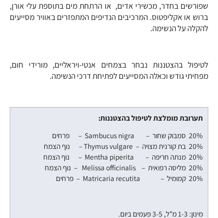
שפורשים בחדר, מכשירי אדים, או הרתחת מים בתוספת עלי אורן,
ברוש או אקליפטוס. המרכיבים הנדיפים המתפזרים באוויר מסייעים
להקלה על הנשימה.
לטיפול בהצטננות נבחר בצמחים אנטי-ויראליים, מורידי חום,
מפחיתי גודש וכאלה המסייעים לפתיחת דרכי הנשימה.
תערובת מומלצת לטיפול בהצטננות:
20% סמבוק שחור – Sambucus nigra – פרחים
20% בת קורנית מצויה – Thymus vulgare – נוף הצמח
20% מנתה חריפה – Mentha piperita – נוף הצמח
20% מליסה רפואית – Melissa officinalis – נוף הצמח
20% קמומיל – Matricaria recutita – פרחים
מינון: 1-3 מ”ל, 3-5 פעמים ביום.