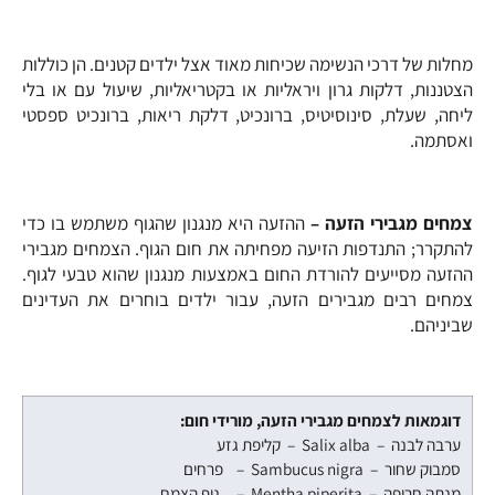
מחלות של דרכי הנשימה שכיחות מאוד אצל ילדים קטנים. הן כוללות
הצטננות, דלקות גרון ויראליות או בקטריאליות, שיעול עם או בלי
ליחה, שעלת, סינוסיטיס, ברונכיט, דלקת ריאות, ברונכיט ספסטי
ואסתמה.
צמחים מגבירי הזעה –
ההזעה היא מנגנון שהגוף משתמש בו כדי
להתקרר; התנדפות הזיעה מפחיתה את חום הגוף. הצמחים מגבירי
ההזעה מסייעים להורדת החום באמצעות מנגנון שהוא טבעי לגוף.
צמחים רבים מגבירים הזעה, עבור ילדים בוחרים את העדינים
שביניהם.
דוגמאות לצמחים מגבירי הזעה, מורידי חום:
ערבה לבנה – Salix alba – קליפת גזע
סמבוק שחור – Sambucus nigra – פרחים
מנתה חריפה – Mentha piperita – נוף הצמח