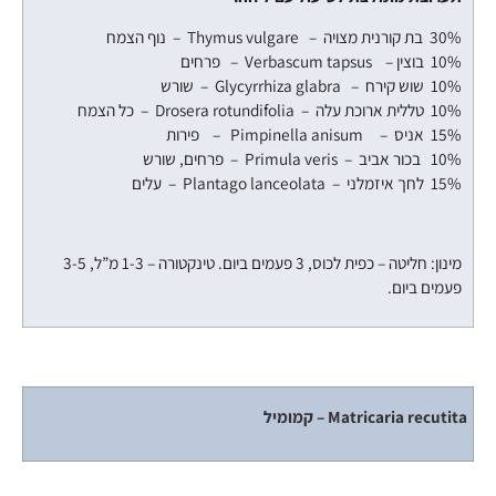
30% בת קורנית מצויה – Thymus vulgare – נוף הצמח
10% בוצין – Verbascum tapsus – פרחים
10% שוש קירח – Glycyrrhiza glabra – שורש
10% טללית ארוכת עלה – Drosera rotundifolia – כל הצמח
15% אניס – Pimpinella anisum – פירות
10% בכור אביב – Primula veris – פרחים, שורש
15% לחך איזמלני – Plantago lanceolata – עלים
מינון: חליטה – כפית לכוס, 3 פעמים ביום. טינקטורה – 1-3 מ”ל, 3-5
פעמים ביום.
קמומיל – Matricaria recutita