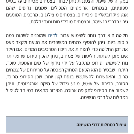
במקרה של שיעול והצטננות ניתן לבחור בצמחים מכייחים על בסיס
ספונינים, בצמחים ארומטיים המכילים שמנים נדיפים שהם
אנטימיקרוביאליים ומכייחים, בצמחים מוצילגנים, מרככים, המונעים
גירוי בדרכי הנשימה, ובצמחים מורידי חום ונוגדי דלקת.
חליטה היא דרך נוחה לשימוש עבור
ילדים
שמוכנים לשתות כמה
כוסות ביום. ניתן להוסיף צמחים המשפרים את הטעם ולקצר מעט
את זמן החליטה כדי להפחית את ריכוז המרכיבים המרים. אם הילד
אינו מוכן לשתות חליטות של צמחים, ניתן להכין סירופ שהוא יותר
נוח לשימוש. סירופ מתקבל על ידי נידוף של מים והוספת סוכר.
היתרון שבסירופ הוא הטעם המתוק המכסה על מרירותם של צמחים
מרים, והאפשרות להשתמש בנפח קטן יותר, שכן הסירופ מרוכז.
הסוכר, בריכוז של 60%, מונע גידול של מיקרו-אורגניזמים, וניתן
לשמור את הסירופ לתקופה ארוכה. הסירופ מתאים במיוחד לטיפול
במחלות של דרכי הנשימה.
טיפול במחלות דרכי הנשימה