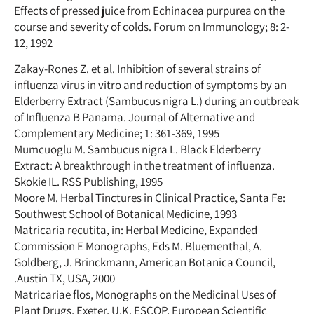
Effects of pressed juice from Echinacea purpurea on the
course and severity of colds. Forum on Immunology; 8: 2-
12, 1992
Zakay-Rones Z. et al. Inhibition of several strains of
influenza virus in vitro and reduction of symptoms by an
Elderberry Extract (Sambucus nigra L.) during an outbreak
of Influenza B Panama. Journal of Alternative and
Complementary Medicine; 1: 361-369, 1995
Mumcuoglu M. Sambucus nigra L. Black Elderberry
Extract: A breakthrough in the treatment of influenza.
Skokie IL. RSS Publishing, 1995
Moore M. Herbal Tinctures in Clinical Practice, Santa Fe:
Southwest School of Botanical Medicine, 1993
Matricaria recutita, in: Herbal Medicine, Expanded
Commission E Monographs, Eds M. Bluementhal, A.
Goldberg, J. Brinckmann, American Botanica Council,
Austin TX, USA, 2000.
Matricariae flos, Monographs on the Medicinal Uses of
Plant Drugs, Exeter, U.K. ESCOP, European Scientific