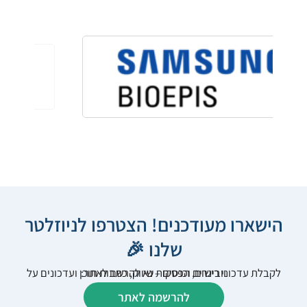
הישארו מעודכנים! הצטרפו לניוזלטר
שלנו 🎉
לקבלת עדכוני רישום, הפסקות שיווק, כתבות תוכן ועדכונים על וובינרים וכנסים – נא להרשם לאתר:
להרשמה לאתר