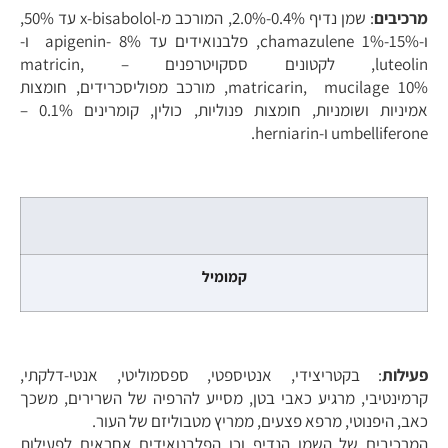
מרכיבים
: שמן נדיף 0.4%-2.0%, המורכב מ-x-bisabolol עד 50%,
ו-chamazulene 1%-15%, פלבנואידים עד 8% -apigenin ו-
luteolin, לקטונים ססקויטרפנים – matricin,
matricarin, mucilage 10%, מורכב מפוליסכרידים, חומצות
אמיניות ושומניות, חומצות פנוליות, כולין, קומרינים 0.1% –
umbelliferone ו-herniarin.
קמומיל
פעילות
: בקטריצידי, אנטיספטי, ספסמוליטי, אנטי-דלקתי,
קרמינטיבי, מרגיע כאבי בטן, מסייע להרפיה של השרירים, משכך
כאב, היפנוטי, מרפא פצעים, ממריץ מטבוליזם של העור.
המרכיבים של השמן הנדיף וכן הפלבנואידים אחראים לפעילות