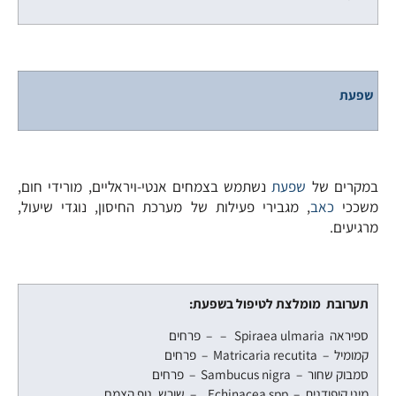
שפעת
במקרים של
שפעת
נשתמש בצמחים אנטי-ויראליים, מורידי חום,
משככי
כאב
, מגבירי פעילות של מערכת החיסון, נוגדי שיעול,
מרגיעים.
תערובת מומלצת לטיפול בשפעת:
ספיראה Spiraea ulmaria – – פרחים
קמומיל – Matricaria recutita – פרחים
סמבוק שחור – Sambucus nigra – פרחים
מיני קיפודנית – Echinacea spp. – שורש, נוף הצמח