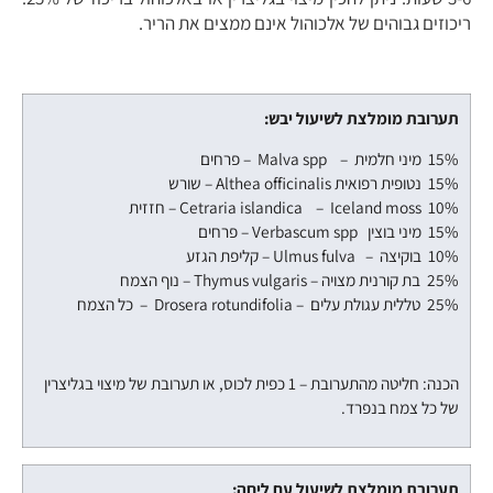
ריכוזים גבוהים של אלכוהול אינם ממצים את הריר.
תערובת מומלצת לשיעול יבש:
15% מיני חלמית – Malva spp – פרחים
15% נטופית רפואית Althea officinalis – שורש
Cetraria islandica – Iceland moss 10% – חזזית
15% מיני בוצין Verbascum spp – פרחים
10% בוקיצה – Ulmus fulva – קליפת הגזע
25% בת קורנית מצויה – Thymus vulgaris – נוף הצמח
25% טללית עגולת עלים – Drosera rotundifolia – כל הצמח
הכנה: חליטה מהתערובת – 1 כפית לכוס, או תערובת של מיצוי בגליצרין
של כל צמח בנפרד.
תערובת מומלצת לשיעול עם ליחה: