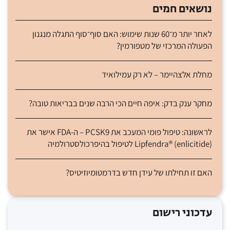
נושאים חמים
לאחר יותר מ־60 שנות שימוש: האם סוף־סוף התגלה מנגנון
הפעולה המרכזי של מטפורמין?
מחלת אלצהיימר – לא רק עמילואיד
מחקר ענק בדק: איפה חיים הכי הרבה שנים בבריאות טובה?
לראשונה: טיפול פומי המעכב את PCSK9 – ה-FDA אישר את
Lipfendra® (enlicitide) לטיפול בהיפרכולסטרולמיה
האם זו תחילתו של עידן חדש בדרמטומיוזיטיס?
עדכוני רישום