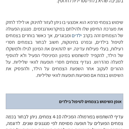
בסביבה שהיא בלתי סטרילית לחלוטין.
שימוש בצמחי מרפא הוא אמצעי בו ניתן לעזור לתינוק או לילד לחזק
את מערכת החיסון שלו ולהילחם במיקרואורגנזמים. מנגנון הפעולה
של הצמחים זהה בקרב
ילדים
ומבוגרים, אך כאשר בוחרים בצמחים
לטיפול בילדים, ובפרט בתינוקות, חשוב לבחור בצמחים חסרי
רעילות, בעלי פעילות עדינה. יש להתאים את המינון לגילו ולמשקלו
של הילד, להקפיד להשתמש במינון המינימלי הפעיל ולא להוסיף
למעלה מהדרוש. נעדיף צמחים חסרי תופעות לוואי שליליות. על
ההורים לעקוב אחר השפעת הצמחים על הילד, ולהפסיק את
השימוש בצמח אם מופיעות תופעות לוואי שליליות.
אופן השימוש בצמחים לטיפול בילדים
עדיף להשתמש בפורמולה המכילה 4-10 צמחים. ניתן לבחור בכמה
צמחים הפועלים על תופעה מסוימת לפי מנגנונים שונים. לדוגמה,