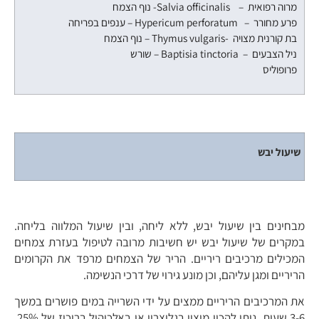
מרוה רפואית – Salvia officinalis- נוף הצמח
פרע מחורר – Hypericum perforatum – ענפים בפריחה
בת קורנית מצויה -Thymus vulgaris – נוף הצמח
ניל הצבעים – Baptisia tinctoria – שורש
פרופוליס
שיעול יבש
מבחינים בין שיעול יבש, ללא ליחה, ובין שיעול המלווה בליחה.
במקרים של שיעול יבש יש חשיבות מרובה לטיפול בעזרת צמחים
המכילים מרכיבים ריריים. הריר של הצמחים מרפד את הקרומים
הריריים ומגן עליהם, וכן מונע גירוי של דרכי הנשימה.
את המרכיבים הריריים ממצים על ידי השרייה במים פושרים במשך
3-6 שעות. ניתן להכין מיצוי בגליצרין או באלכוהול בריכוז של 25%.