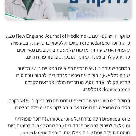
מחקר חדש שפורסם ב- New England Journal of Medicine מצא
כי התרופה dronedarone המיועדת לטיפול בהפרעות קצב עשויה
להפחית את שיעור ההיארעות של אשפוזים הנובעים מאירועים
קרדיווסקולרים ואת התמותה הנובעת מפרפור פרוזדורים.
המחקר שנערך ב- 550 מרכזים רפואיים המצויים ב- 37 מדינות
שונות כלל 4,628 חולים עם פרפור פרוזדורים ולפחות גורם סיכון
קרדיווסקולרי אחד נוסף. הנחקרים חולקו אקראית לקבלת
dronedarone או פלסבו.
החוקרים מצאו כי שיעור האשפוז והתמותה היה נמוך ב- 24% בקרב
הקבוצה שטופלה בתרופה וזאת ביחס לקבוצה שטופלה בפלסבו.
Dronedarone הינה נגזרת של amiodarone (תרופה פופולרית
ומומלצת לטיפול בפרפור פרוזדורים), התרופה המצויה בפיתוח כיום
חוסמת תעלות יונים שונות מאלו אותן חוסמת amiodarone.