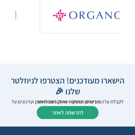
הישארו מעודכנים! הצטרפו לניוזלטר
שלנו 🎉
לקבלת עדכוני רישום, הפסקות שיווק, כתבות תוכן ועדכונים על וובינרים וכנסים – נא להרשם לאתר:
להרשמה לאתר