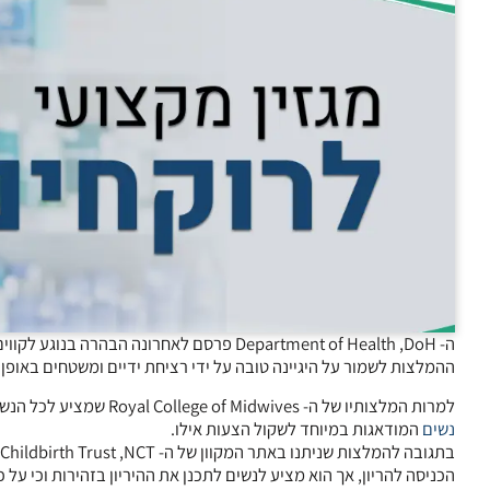
ה- Department of Health ,DoH פרסם לאחרונה הבהרה בנוגע לקווים המנחים
ההמלצות לשמור על היגיינה טובה על ידי רציחת ידיים ומשטחים באופ
למרות המלצותיו של ה- Royal College of Midwives שמציע לכל הנשים בהריון להימנע ממקומות צפופים ומנסיעות שאינן חיוניות, ה- DoH מסר כי רק על
נשים
המודאגות במיוחד לשקול הצעות אילו.
הכניסה להריון, אך הוא מציע לנשים לתכנן את ההיריון בזהירות וכי על