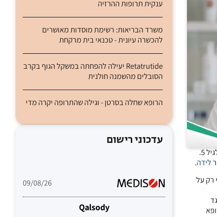
ענקית תרופות ההרזיה
משרד הבריאות: רשימת מוסדות מאושרים
להכשרה עיונית - טכנאי בית מרקחת
Retatrutide יעילה להפחתה במשקל הגוף בקרב
הסובלים מהשמנה חולנית
הרופא שחלה בסרטן - וגילה שהתרופה יקרה מדי
עדכוני רישום
המיועדים לנשים בהריון ולהורים לילדים מתחת לגיל 5.
ר
לידה
.
09/08/26
ינו ממליץ נגד
Qalsody
ופא