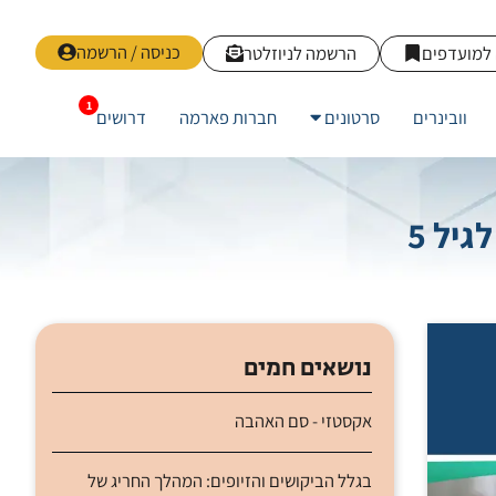
כניסה / הרשמה
למועדפים
הרשמה לניוזלטר
וובינרים
סרטונים
חברות פארמה
דרושים
יל 5
נושאים חמים
אקסטזי - סם האהבה
בגלל הביקושים והזיופים: המהלך החריג של