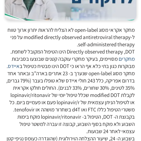
מחקר אקראי מסוג open-label לא הצליח להראות יתרון ארוך טווח
ל-modified directly observed antiretroviral therapy על פני
self-administered therapy.
Directly observed therapy ,DOT הינו הטיפול המקובל לשחפת.
מחקרים
מסויימים, בעיקר מחקרי עוקבה קטנים שבוצעו בסביבות
מבוקרות כגון בתי כלא אף הראו כי DOT הינו מבטיח כטיפול ב
איידס
.
מחקר מסוג open-label שנערך ב- 23 אתרים בארה”ב ובאתר אחד
בדרום אפריקה, כלל 243 חולי איידס שלא טופלו בעבר (79% גברים,
35% לטינים, 30% שחורים, 33% לבנים). החולים חולקו אקראית
לקבלת modified DOT שכלל טיפול יומי של lopinavir/ritonavir
או לטיפול הניתן עצמאית של lopinavir/r פעם או פעמיים ביום. כל
משטרי הטיפול כללו FTC ואו d4T בשחרור מושהה או tenofovir.
בקבוצת ה- DOT, הטיפול ב- lopinavir/ritonavir פוקח בימות
השבוע ולא פוקח בסוף השבוע, קבוצה זו עברה למשטר טיפול
עצמאי לאחר 24 שבועות.
בשבוע ה- 24, שיעור ההצלחה הוירולוגית (שהוגדרה כעומס נגיפי קטן