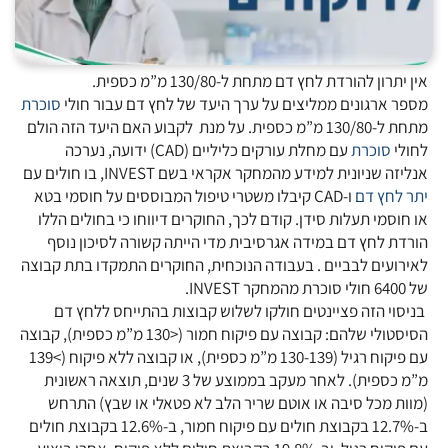
אין יתרון להורדת לחץ דם מתחת ל-130/80 מ”מ כספית.
מספר ארגונים ממליצים על ערך היעד של לחץ דם עבור חולי
סוכרת
מתחת ל-130/80 מ”מ כספית. על מנת לקבוע האם היעד הזה הולם
לחולי
סוכרת
עם מחלת עורקים כליליים (CAD) ידועה, נערכה
אנליזה שניונית למידע מהמחקר אקראי בשם INVEST, בו חולים עם
יתר לחץ דם
ו-CAD קיבלו משטרי טיפול המבוססים על חוסמי בטא
או חוסמי תעלות סידן. קודם לכך, החוקרים דיווחו כי בחולים הללו
הורדת לחץ דם במידה אגרסיבית מדי הייתה קשורה לסיכון נוסף
לאירועים לבביים . בעבודה הנוכחית, החוקרים התמקדו בתת קבוצה
של 6400 חולי סוכרת מהמחקר INVEST.
בניסוי הזה פציינטים חולקו לשלוש קבוצות בהתייחס ללחץ דם
הסיסטולי שלהם: קבוצה עם פיקוח חמור (<130 מ”מ כספית), קבוצה
עם פיקוח רגיל (130-139 מ”מ כספית), או קבוצה ללא פיקוח (>139
מ”מ כספית). לאחר מעקב בממוצע של 3 שנים, תוצאה ראשונית
(מוות מכל סיבה או אוטם שריר הלב לא פטאלי או שבץ) התרחש
ב-12.7% בקבוצת חולים עם פיקוח חמור, ב-12.6% בקבוצת חולים