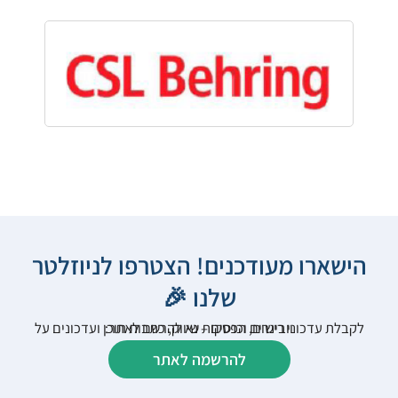
הישארו מעודכנים! הצטרפו לניוזלטר
שלנו 🎉
לקבלת עדכוני רישום, הפסקות שיווק, כתבות תוכן ועדכונים על וובינרים וכנסים – נא להרשם לאתר:
להרשמה לאתר