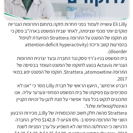
Eli Lilly עשוייה לעמוד בפני תחרות חזקה בתחום התרופות הגנריות
מוקדם יותר מכפי שציפתה, לאחר שבית המשפט בארה”ב פסק כי
פג תוקפו של הפטנט על התרופה Strattera המיועדת לטיפול
בהפרעות קשב וריכוז (attention deficit hyperactivity
disorder).
בית המשפט בניו-ג'רזי פסק נגד החברה ובעד יצרנית התרופות
הגנריות Actavis בנוגע לתוקפו של הפטנט העומד בבסיסה של
התרופה Strattera ,atomoxetine. תוקפו של הפטנט יפוג במאי
2017.
רוברט ארמיטג' , היועץ הראשי של חברת Lilly מסר כי “אנו לא
מסכימים עם פסיקתו של בית המשפט המחוזי ונערער עליה. אנו
מתכננים לנקוט בכל צעד אפשרי על מנת להגן על זכויות הקניין
האינטלקטואליות שלנו”.
Strattera מהווה חלק חשוב מהכנסותיה של Lilly, מכירות הרבעון
השני של התרופה טיפסו ב- 6% והגיעו ל- $142.8 מיליון. החברה
הדגישה כי ההחלטה החדשה לא תשפיע על ערך המניות לשנת