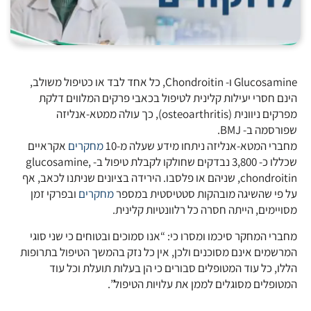
Glucosamine ו- Chondroitin, כל אחד לבד או כטיפול משולב,
הינם חסרי יעילות קלינית לטיפול בכאבי פרקים המלווים דלקת
מפרקים ניוונית (osteoarthritis), כך עולה ממטא-אנליזה
שפורסמה ב- BMJ.
מחברי המטא-אנליזה ניתחו מידע שעלה מ-10
מחקרים
אקראיים
שכללו כ- 3,800 נבדקים שחולקו לקבלת טיפול ב- glucosamine,
chondroitin, שניהם או פלסבו. הירידה בציונים שניתנו לכאב, אף
על פי שהשיגה מובהקות סטטיסטית במספר
מחקרים
ובפרקי זמן
מסויימים, הייתה חסרה כל רלוונטיות קלינית.
מחברי המחקר סיכמו ומסרו כי: “אנו סמוכים ובטוחים כי שני סוגי
המרשמים אינם מסוכנים ולכן, אין כל נזק בהמשך הטיפול בתרופות
הללו, כל עוד המטופלים סבורים כי הן בעלות תועלת וכל עוד
המטופלים מסוגלים לממן את עלויות הטיפול”.