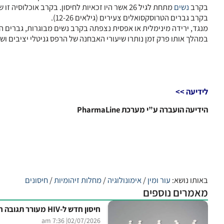
בקרב
נשים
בקרב גברים הטרוסקסואלים צעירים (גילאים 12-26).
מנגד, ירידה מינימלית או אפסית נצפתה בקרב נשים מבוגרות, גברים ה
במהלך אותו פרק זמן נותרו שיעורי האבחנה של הרפס גניטלי יציבים וש
לידיעה >>
הידיעה הועברה ע”י מערכת PharmaLine
באותו נושא:
עור ומין
/
אימונולוגיה
/
מחלות זיהומיות
/
חיסונים
מאמרים נוספים
חיסון חדש ל-HIV מעורר תגובה חיסונית רחבה בקופים
| 7:36 am
02/07/2026