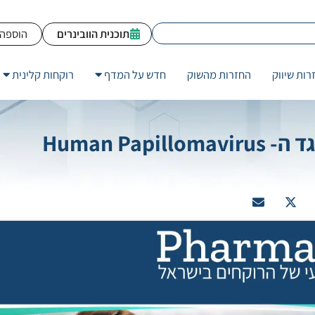
תוכנית הוובינרים
הוספה 
רות שיווק
החזרות מהשוק
חדש על המדף
רוקחות קלינית
השפעת התכנית הלאומית לחיסון נגד ה- Human Papillomavirus