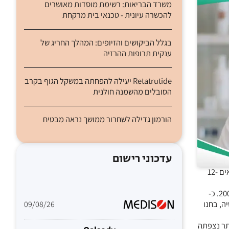
משרד הבריאות: רשימת מוסדות מאושרים
להכשרה עיונית - טכנאי בית מרקחת
בגלל הביקושים והזיופים: המהלך החריג של
ענקית תרופות ההרזיה
Retatrutide יעילה להפחתה במשקל הגוף בקרב
הסובלים מהשמנה חולנית
הורמון גדילה לשחרור ממושך נראה מבטיח
עדכוני רישום
צעירות והן בקרב גברים הטרוסקסואלים בעקבות תכנית החיסון של נערות ונשים בגילאים 12-
החיסון המרובע נגד ה- human papillomavirus (HPV) מסופק באוסטרליה בחינם לנערות מתבגרות ולנשים צעירות (גילאים 12-26) החל משנת 2007. כ-
לוסיה, בחנו
09/08/26
בין השנים 2007-2009. הירידה הניכרת ביותר נצפתה