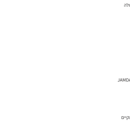
ולה
רך פרופסור איתמר גרוטו יחד עם קבוצת חוקרים ישראלים ופורסם בכתב העת הרפואי המוביל JAMDA
חאג' בעיר מכה יתקיים