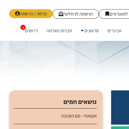
כניסה / הרשמה
למועדפים
הרשמה לניוזלטר
וובינרים
סרטונים
חברות פארמה
דרושים
נושאים חמים
אקסטזי - סם האהבה