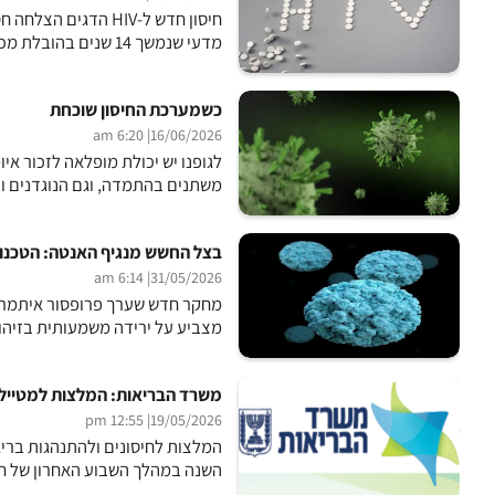
חיסון חדש ל-HIV הד
מדעי שנמשך 14 שנים בהובלת מכון לה הויה לאימונולוגיה ומוסד המחקר סקריפס, והממצאים פורסמו...
כשמערכת החיסון שוכחת
| 6:20 am
16/06/2026
לגופנו יש יכולת מופלאה לזכור אי
משתנים בהתמדה, וגם הנוגדנים ותא
בצל החשש מנגיף האנטה: הטכנו
| 6:14 am
31/05/2026
מצביע על ירידה משמעותית בזיהומ
משרד הבריאות: המלצות למטייל 
| 12:55 pm
19/05/2026
השנה במהלך השבוע האחרון של חו