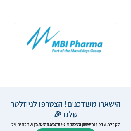
הישארו מעודכנים! הצטרפו לניוזלטר
שלנו 🎉
לקבלת עדכוני רישום, הפסקות שיווק, כתבות תוכן ועדכונים על וובינרים וכנסים – נא להרשם לאתר: