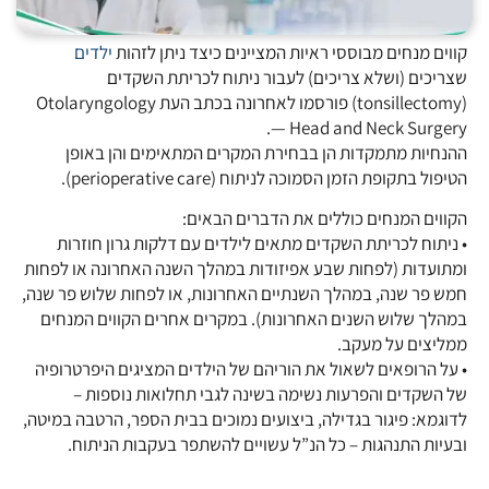
קווים מנחים מבוססי ראיות המציינים כיצד ניתן לזהות
ילדים
שצריכים (ושלא צריכים) לעבור ניתוח לכריתת השקדים
(tonsillectomy) פורסמו לאחרונה בכתב העת Otolaryngology
— Head and Neck Surgery.
ההנחיות מתמקדות הן בבחירת המקרים המתאימים והן באופן
הטיפול בתקופת הזמן הסמוכה לניתוח (perioperative care).
הקווים המנחים כוללים את הדברים הבאים:
• ניתוח לכריתת השקדים מתאים לילדים עם דלקות גרון חוזרות
ומתועדות (לפחות שבע אפיזודות במהלך השנה האחרונה או לפחות
חמש פר שנה, במהלך השנתיים האחרונות, או לפחות שלוש פר שנה,
במהלך שלוש השנים האחרונות). במקרים אחרים הקווים המנחים
ממליצים על מעקב.
• על הרופאים לשאול את הוריהם של הילדים המציגים היפרטרופיה
של השקדים והפרעות נשימה בשינה לגבי תחלואות נוספות –
לדוגמא: פיגור בגדילה, ביצועים נמוכים בבית הספר, הרטבה במיטה,
ובעיות התנהגות – כל הנ”ל עשויים להשתפר בעקבות הניתוח.