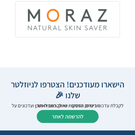
הישארו מעודכנים! הצטרפו לניוזלטר
שלנו 🎉
לקבלת עדכוני רישום, הפסקות שיווק, כתבות תוכן ועדכונים על וובינרים וכנסים – נא להרשם לאתר:
להרשמה לאתר