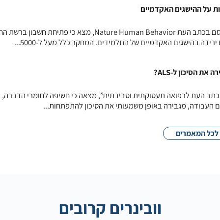
 על ההישגים האקדמיים
מחקר אורכי שנערך באיטליה ופורסם בכתב העת Nature Human Behavior, מצא כי פתיחת ח
רידה בהישגים האקדמיים של התלמידים. המחקר כלל מעל ל-5000...
ת הסיכון ל-ALS?
תב העת לרפואה תעסוקתית וסביבתית”, מצאה כי חשיפה לחומרי הדברה, כ
ם העבודה, מגבירה באופן משמעותי את הסיכון להתפתחות...
לכל המאמרים
וובינרים קרובים