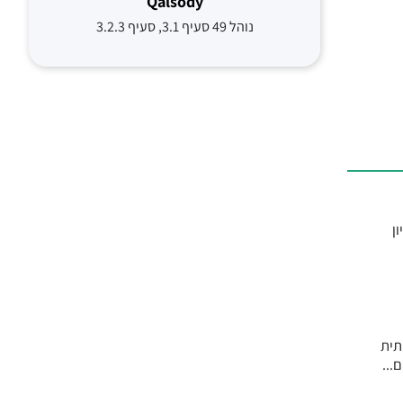
Qalsody
נוהל 49 סעיף 3.1, סעיף 3.2.3
ל ל-10 מיליון נבדקים מכ-5 מיליון
עלייה משמעותית
...