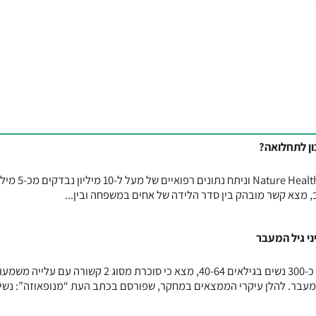
ן לתחלואה?
מחקר גדול, שפורסם בכתב העת Nature Health וניתח נתונים רפואיים של מע
מצא קשר מובהק בין סדר הלידה של אחים במשפחה ובין...
מחקר חדש, שנערך בקוריאה וכלל כ-300 נשים בגילאים 40-64, מצא כי סוכרת מסוג 2 קשורה עם 
מעבר. להלן עיקרי הממצאים במחקר, שפורסם בכתב העת “מנופאוזה”: נשים