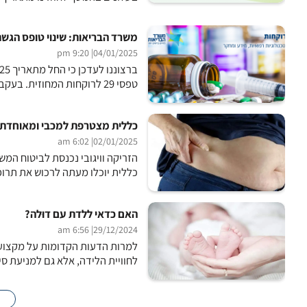
משרד הבריאות: שינוי טופס הגשת בקשות במערכת 9
| 9:20 pm
04/01/2025
טפסי 29 לרוקחות המחוזית. בעקבות המעבר, עודכן גם טופס הגשת הבקשות. הטופס העדכני זמין בקישור...
כללית מצטרפת למכבי ומאוחדת: 
| 6:02 am
02/01/2025
כללית יוכלו מעתה לרכוש את תרופת וויגובי (Wegovy) לטיפול בהשמנת יתר, 
האם כדאי ללדת עם דוּלה?
| 6:56 am
29/12/2024
למרות הדעות הקדומות על מקצוע 
לחוויית הלידה, אלא גם למניעת סי