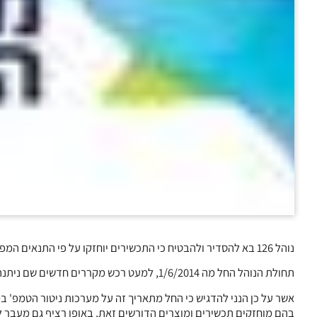
נוהל 126 בא להסדיר ולהבטיח כי התכשירים יוחזקו על פי התנאים המפורטים בתנאי הרישום ובטוחני כי כולכם עומדים בו.
תחולת הנוהל החל מה 1/6/2014, למעט רכש מקררים חדשים שם ניתנה אורכה של שנתיים בשל זמן ההתארגנות הנדרש.
אשר על כן הנני להדגיש כי החל מתאריך זה על מערכות ניטור הטמפ'
בהם מוחזקים תכשירים ומוצרים הדורשים זאת, באופן רציף גם מעבר 