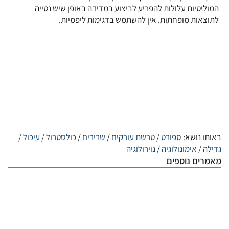
המוליטיות עלולות להפריע לביצוע במדידה באופן שיש נטייה
לתוצאות מופחתות. אין להשתמש בדגימות ליפמיות.
באותו נושא:
ספורט
/
טרשת עורקים
/
שרירים
/
כולסטרול
/
עיכול
/
גדילה
/
אימונולוגיה
/
נוירולוגיה
מאמרים נוספים
האם סדר הלידה משפיע על הסיכון לתחלואה?
| 9:02 am
06/08/2026