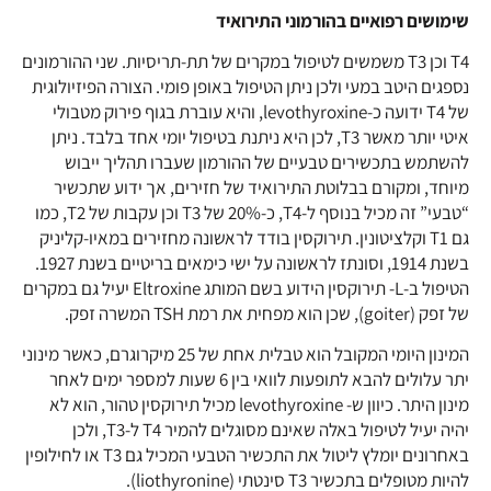
שימושים רפואיים בהורמוני התירואיד
T4 וכן T3 משמשים לטיפול במקרים של תת-תריסיות. שני ההורמונים
נספגים היטב במעי ולכן ניתן הטיפול באופן פומי. הצורה הפיזיולוגית
של T4 ידועה כ-levothyroxine, והיא עוברת בגוף פירוק מטבולי
איטי יותר מאשר T3, לכן היא ניתנת בטיפול יומי אחד בלבד. ניתן
להשתמש בתכשירים טבעיים של ההורמון שעברו תהליך ייבוש
מיוחד, ומקורם בבלוטת התירואיד של חזירים, אך ידוע שתכשיר
“טבעי” זה מכיל בנוסף ל-T4, כ-20% של T3 וכן עקבות של T2, כמו
גם T1 וקלציטונין. תירוקסין בודד לראשונה מחזירים במאיו-קליניק
בשנת 1914, וסונתז לראשונה על ישי כימאים בריטיים בשנת 1927.
הטיפול ב-L- תירוקסין הידוע בשם המותג Eltroxine יעיל גם במקרים
של זפק (goiter), שכן הוא מפחית את רמת TSH המשרה זפק.
המינון היומי המקובל הוא טבלית אחת של 25 מיקרוגרם, כאשר מינוני
יתר עלולים להבא לתופעות לוואי בין 6 שעות למספר ימים לאחר
מינון היתר. כיוון ש- levothyroxine מכיל תירוקסין טהור, הוא לא
יהיה יעיל לטיפול באלה שאינם מסוגלים להמיר T4 ל-T3, ולכן
באחרונים יומלץ ליטול את התכשיר הטבעי המכיל גם T3 או לחילופין
להיות מטופלים בתכשיר T3 סינטתי (liothyronine).