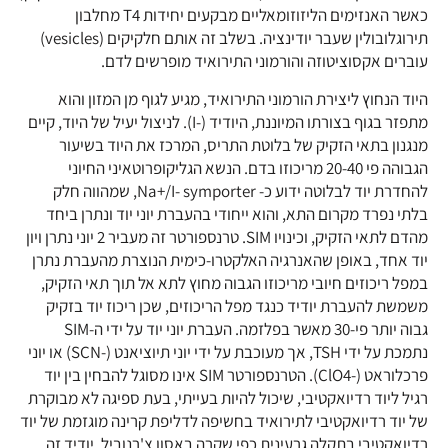
כאשר האנזימים הליזוזומאליים מבקעים יחידות T4 מחלבון
תירוגלובולין שעבר יודינציה. בשלב זה אותם חלקיקים (vesicles)
עוברים אקסוציטוזה והורמוני התירואיד מופרשים לדם.
היוד הנחוץ ליצירת הורמוני התירואיד, מגיע לגוף מן המזון והוא
מתפזר בגוף בצורתו המיוננת, היודיד (-I). לניצול יעיל של היוד, קיים
מנגנון בתאי הזקיק של בלוטת התריס, המרכז את היוד בשיעור
הגבוהה פי 20-40 מריכוזו בדם. הנשא הגליקופרוטאיני החיוני
להחדרת יוד לבלוטה ידוע כ- Na+/I- symporter, שמהווה חלק
בלתי נפרד מקרום התא, והוא ייחודי בהעברת יוני יוד ונתרן ביחד
מהדם לתאי הזקיק, וכינויו SIM. טרנספורטר זה מעביר 2 יוני נתרן ויון
יוד אחד, באופן שהאנרגיה האלקטרו-כימית הנוצרת מהעברת נתרן
במפל ריכוזים חיובי מריכוזו הגבוה מחוץ לתא אל תוך תאי הזקיק,
משמשת להעברת יודיד כנגד מפל הריכוזים, שכן ריכוז יוד בזקיק
גבוה יותר פי-30 מאשר בפלזמה. העברת יוני יוד על ידי ה-SIM
נתמכת על ידי TSH, אך מעוכבת על ידי יוני תיוציאנט (-SCN) או יוני
פרכלוראט (-ClO4). הטרנספורטר SIM אינו מסוגל להבחין בין יוד
רגיל ליוד רדיואקטיבי, שיכול להיות בעייתי, בעת ספיגה לא מבוקרת
של יוד רדיואקטיבי לתירואיד בחשיפה לדליפת קרינה מוגזמת של יוד
רדיואקטיבי בתקלה גרעינית כפי שקרה באסון צ'רנוביל. יודיד זה