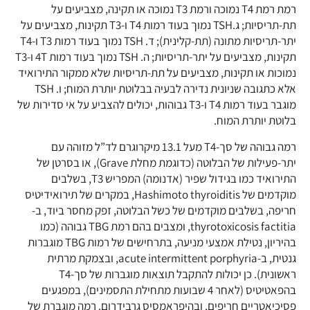
רמת רמת T4 נמוכה ורמת T3 נמוכה או תקינה, מצביעים על
תת-תריסיות; ג.TSH נמוך בעוד רמות T4 ו-T3 תקינות, מצביעים על
יתר-תריסיות מתונה (תת-קלינית); ד. TSH נמוך בעוד רמות T3 ו-T4
תקינות, מצביעים על יתר-תריסיות; ה. TSH נמוך בעוד רמות 4T ו-T3
נמוכות או תקינות, מצביעים על תת-תריסיות שלא ממקור התירואיד
אלא כתגובה שניונית נדירה לבעיה בבלוטת יותרת המוח; ו. TSH
מוגבר בעוד רמות T4 ו-T3 גבוהות, יכולים להצביע על אי סדירות של
בלוטת יותרת המוח.
רמה גבוהה של סך-T4 מעל 13.1 מיקרוגרם לד”ל מזוהה עם
יתר-פעילות של הבלוטה (כדוגמת מחלת Grave), או בסרטן של
התירואיד כמו בגידול שפיר (אדנומה) המפריש T3, בשלבים
מוקדמים של Hashimoto thyroiditis, במקרים של תירואידיטיס
חריפה, בשלבים מוקדמים של כשל הבלוטה, זפק מחסר ביוד, ב-
thyrotoxicosis factitia, ומצבים בהם רמת TBG גבוהה (כמו
בהיריון, נטילת אמצעי מניעה, בתרחישים של רמות TBG מוגברות
גנטית, ב-acute intermittent porphyria, ובצמקת מרתית
ראשונית). כן יכולות להתקבל תוצאות מוגברות של סך-T4
בהפאטיטיס (לאחר 4 שבועות מתחילת התסמינים), במפגעים
פסיכיאטריים חריפים, ובהיפראמסיס גרבידרום. רמה מוגברת של