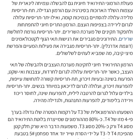
פעולת הורמוני התירואיד חיונית גם להבשלה וצמיחה לינארית של
עצמות השלד הארוכות בסינרגיה עם הורמון הגדילה. תת-תריסיות
מלידה עלולה להסתיים בנמיכות קומה, ואילו יתר-תריסיות עלולה
לגרום לירידה בצפיפות העצם. הורמון התריס חיוני להתפתחות
ולתפקוד תקינים של מערכת השרירים. יתר-תריסיות גורמת לחולשת
שרירים
. התירונינים מגבירים את רגישות תאי הגוף לקטכולאמינים
(דוגמת אדרנלין). יתר-תריסיות מגבירה את פעילות המעיים והפרשת
מיצי קיבה, מה שמביא לעתים לשלשולים.
הורמון התירואיד חיוני לתקינות מערכת העצבים ולהבשלה של תאי
העצב, כאשר יתר-תריסיות עלולה לגרום לחרדות, עצבנות ואי-שקט,
הפרעות בשינה ובעיות זיכרון, תת-תריסיות קשורה לתחושת עייפות,
להפרעות זיכרון, ועלולה לגרום לדיכאון במיוחד בנשים. יתר-תריסיות
בילדים עלול לגרום להרטבה לילית, להפרעות שינה, לחוסר ריכוז
וירידה בלימודים, להפרעות התנהגות, ולגדילה מהירה.
השפעתו ההורמונאלית של T3 על רקמות המטרה שלו גדולה בערך
פי-4 מזו של T4. כ-80% מההורמונים שמייצרת בלוטת התירואיד הם
מסוג T4 ורק כ-20% מסוג T3. משמעות הדבר היא שרק חלק קטן
מהפיכת T4 ל- T3 על ידי הסרת שייר יוד אחד מפחמן 5# בטבעת