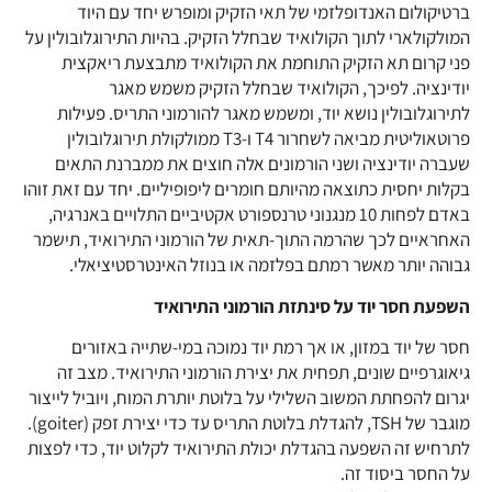
ברטיקולום האנדופלזמי של תאי הזקיק ומופרש יחד עם היוד
המולקולארי לתוך הקולואיד שבחלל הזקיק. בהיות התירוגלובולין על
פני קרום תא הזקיק התוחמת את הקולואיד מתבצעת ריאקצית
יודינציה. לפיכך, הקולואיד שבחלל הזקיק משמש מאגר
לתירוגלובולין נושא יוד, ומשמש מאגר להורמוני התריס. פעילות
פרוטאוליטית מביאה לשחרור T4 ו-T3 ממולקולת תירוגלובולין
שעברה יודינציה ושני הורמונים אלה חוצים את ממברנת התאים
בקלות יחסית כתוצאה מהיותם חומרים ליפופיליים. יחד עם זאת זוהו
באדם לפחות 10 מנגנוני טרנספורט אקטיביים התלויים באנרגיה,
האחראיים לכך שהרמה התוך-תאית של הורמוני התירואיד, תישמר
גבוהה יותר מאשר רמתם בפלזמה או בנוזל האינטרסטיציאלי.
השפעת חסר יוד על סינתזת הורמוני התירואיד
חסר של יוד במזון, או אך רמת יוד נמוכה במי-שתייה באזורים
גיאוגרפיים שונים, תפחית את יצירת הורמוני התירואיד. מצב זה
יגרום להפחתת המשוב השלילי על בלוטת יותרת המוח, ויוביל לייצור
מוגבר של TSH, להגדלת בלוטת התריס עד כדי יצירת זפק (goiter).
לתרחיש זה השפעה בהגדלת יכולת התירואיד לקלוט יוד, כדי לפצות
על החסר ביסוד זה.