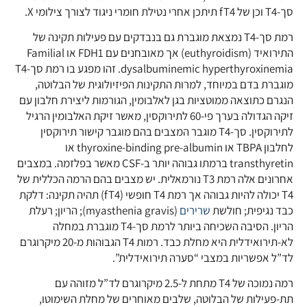
סך-T4 וכן של fT4 תיתכן אחרי נטילת חומרי ניגוד לצורך צילומי X.
רמת סך-T4 נמצאת מוגברת גם בנבדקים עם פעילות תקינה של
התירואיד (euthyroidism) אך מאובחנים עם FDH1 או Familial
dysalbuminemic hyperthyroxinemia. זהו מפגע בו רמת סך-T4
מוגברת בדם במיוחד, למרות התקינות הפיזיולוגית של הבלוטה,
הנגרם כתוצאה ממוטציות בגן לאלבומין, הגורמות ליצירת חלבון עם
זיקה הגדולה בערך פי-60 לתירוקסין, מאשר זיקת האלבומין הרגיל
לתירוקסין. סך-T4 מוגבר המצבים בהם מוגבר קישור תירוקסין
לחלבון TBPA או thyroxine-binding pre-albumin או
transthyretin ברמתו גבוהה יותר ב-CSF מאשר בפלזמה. במצבים
אחרונים אלה רמת T3 נורמאלית. יש מצבים בהם הרמה הכללית של
T4 יכולה להיות גבוהה אך רמת T4 חופשי (fT4) תהיה תקינה: דלקת
כבד נגיפית; חולשת
שרירים
(myasthenia gravis); הריון; רעלת
הריון. הסיבה השכיחה ביותר לרמת סך-T4 מוגברת במחלה
לא-תירואידלית היא מחלת כבד. רמות T4 הגבוהות מ-20 מיקרוגרם
לד”ל אפשריות במצבי “סערה תירואידלית”.
רמה נמוכה של T4 מתחת ל-2.5 מיקרוגרם לד”ל מזוהה עם
תת-פעילות של הבלוטה, שלבים מאוחרים של מחלת השימוטו,