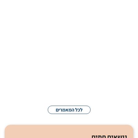
בגלל הביקושים והזיופים: המהלך החריג של
ענקית תרופות ההרזיה
| 6:49 am
06/08/2026
מודל בינה מלאכותית משתמש בנתוני שינה
לזיהוי סיכונים בריאותיים עתידיים
| 9:22 am
04/08/2026
רגישות גבוהה לשפעת של ילדים ביחס
למבוגרים עם רמת נוגדנים זהה
| 8:15 am
04/08/2026
לכל המאמרים
נושאים חמים