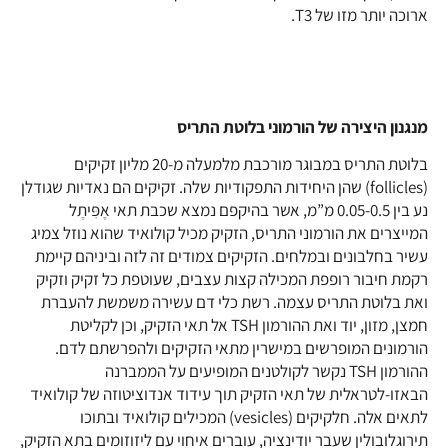
ארוכה יותר מזו של T3.
מנגנון היצירה של הורמוני בלוטת התריס
בלוטת התריס במבוגר מורכבת מלמעלה מ-20 מליון זקיקים
(follicles) שהן היחידות התפקודיות שלה. זקיקים הם נאדיות שגודלן
נע בין 0.05-0.5 מ”מ, אשר בהיקפם נמצא שכבת תאי אֶפִּיתֶל
המייצרים את הורמוני התריס, הזקיק מכיל קולואיד שהוא נוזל צמיג
עשיר בחלבונים ובמלחים. הזקיקים צמודים זה לזה וביניהם קיימת
רקמת חיבור רופפת המכילה קצות עצבים, שעוטפת כל זקיק וזקיק
ואת בלוטת התריס עצמה. רשת כלי דם עשירה משמשת להעברת
חמצן, מזון, יוד ואת ההורמון TSH אל תאי הזקיק, וכן לקליטת
הורמונים המופרשים במישרין מתאי הזקיקים ולהפרשתם לדם.
ההורמון TSH נקשר לקולטנים המופיעים על הממברנה
הבאזו-לטראלית של תאי הזקיק תוך עידוד אנדוציטוזה של קולואיד
לתאים אלה. חלקיקים (vesicles) המכילים קולואיד ובתוכו
תירוגלובולין שעבר יודינציה, עוברים איחוי עם ליזוזומים בתא הזקיק,