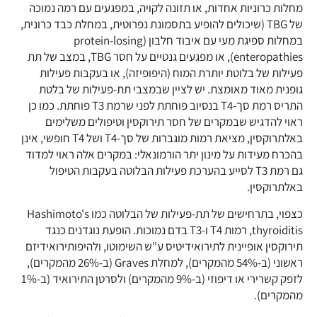
מחלות כרוניות אחדות, או תזונה לקויה, במפגעים עם רמה נמוכה
של TBG (שיכולים להופיע בתסמונת נפרוטית, במחלת כבד כרונית,
במחלות ספיגת מעי עם איבוד חלבון (protein-losing
enteropathies), או מפגעים גנטיים על חסר TBG, במצב של תת
פעילות של בלוטת יותרת המוח (היפופיזה), או בעקבות פעילות
גופנית מאוד מאומצת. יש לציין שבמצבי תת-פעילות של בלטת
התריס רמת סך-T4 בנסיוב פוחתת לפני שרמת T3 פוחתת. כמו כן
ראוי להדגיש שבמקרים של חסר תירוקסין וטיפולים משלימים
באלתרוקסין, מציאת רמות מוגברות של סך-T4 ושל T4 חופשי, אינן
בהכרח מעידות על מינון יתר הורמונאלי: במקרים אלה ראוי למדוד
גם רמת T3 לסייע בהערכת פעילות הבלוטה בעקבות הטיפול
באלתרוקסין.
כצפוי, בתרחישים של תת-פעילות של הבלוטה כמו Hashimoto's
thyroiditis, רמות T4 ו-T3 בדם נמוכות. הופעת נוגדנים כנגד
תירוקסין אופיינית לתירואידיטיס ע”ש השימוטו, ולהיפותירואידיזם
ראשוני (ב-54% מהמקרים), למחלת Graves (ב-26% מהמקרים),
לזפק קשרירי או דיפוזי (ב-9% מהמקרים) ולסרטן התירואיד (ב-1%
מהמקרים).