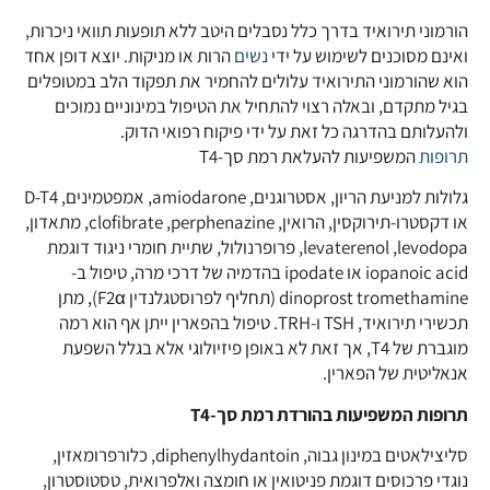
הורמוני תירואיד בדרך כלל נסבלים היטב ללא תופעות תוואי ניכרות,
ואינם מסוכנים לשימוש על ידי
נשים
הרות או מניקות. יוצא דופן אחד
הוא שהורמוני התירואיד עלולים להחמיר את תפקוד הלב במטופלים
בגיל מתקדם, ובאלה רצוי להתחיל את הטיפול במינוניים נמוכים
ולהעלותם בהדרגה כל זאת על ידי פיקוח רפואי הדוק.
תרופות
המשפיעות להעלאת רמת סך-T4
גלולות למניעת הריון, אסטרוגנים, amiodarone, אמפטמינים, D-T4
או דקסטרו-תירוקסין, הרואין, clofibrate ,perphenazine, מתאדון,
levaterenol ,levodopa, פרופרנולול, שתיית חומרי ניגוד דוגמת
iopanoic acid או ipodate בהדמיה של דרכי מרה, טיפול ב-
dinoprost tromethamine (תחליף לפרוסטגלנדין F2α), מתן
תכשירי תירואיד, TSH ו-TRH. טיפול בהפארין ייתן אף הוא רמה
מוגברת של T4, אך זאת לא באופן פיזיולוגי אלא בגלל השפעת
אנאליטית של הפארין.
תרופות המשפיעות בהורדת רמת סך-T4
סליצילאטים במינון גבוה, diphenylhydantoin, כלורפרומאזין,
נוגדי פרכוסים דוגמת פניטואין או חומצה ואלפרואית, טסטוסטרון,