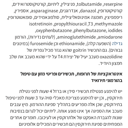
tolbutamide ,reserpine, פניצילין, ליתיום, קורטיקוסטרואידים,
קורטיקוטרופין, danazol, אנדרוגנים, asparaginase, אספירין,
ריפמפיצין, חומצה אמינוסאליצילית, סולפונאמידים, סומאטוטרופין,
isotretinoin ,propylthiouracil ,T3 ,methymazole
,oxyphenbutazone ,phenylbutazone, iodides
,aminoglutethimide ,amiodarone (לעתים נדירות), הורמון
גדילה
(השפעה קלה), ethionamide וכן furosemide (במינונים
גבוהים). גם התכשיר goitrin שהוא נגזר מכיל גפרית של
oxazolidine מעכב יעיל של יצירת T4 על ידי שהוא מעכב את שלב
חמצון היודיד.
אינטראקציות של תרופות, תכשירים ופריטי מזון עם טיפול
בהורמוני תירואיד
יש להימנע מנטילת תכשירי סידן או ברזל 4 שעות לפני נטילת
תירוקסין., וכן יש להימנע מצריכת מאכלי סויה עד 3 שעות לפני טיפול
בתירוקסין, שכן אלה מפריעים בתהליך ספיגת ההורמון. מיץ ענבים
מעכב את הספיגה אך אינו מונע אותה. ליתיום יכול לגרום בנסיבות
שונות להגברת האפקט של אלתרוקסין או לעיכובו. חומרים אחרים
המפחיתים ספיגת תירוקסין הם תכשירים המכילים אלומיניום