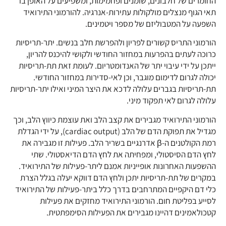
החומרים של חלבונים, שומנים ופחמימות, ומשפיעים על האופן בו
תאי הגוף מנצלים מולקולות עתירות-אנרגיה. להורמוני התירואיד
השפעה על המטבוליזם של מספר ויטמינים.
הורמוני התריס קשורים לפריון ולהפרשת חלב בנשים. יתר-תריסיות
כרוכה לעתים בהפרעות במחזור החודשי ולקושי להיכנס להריון,
ייתכן על ידי עיבוי יתר של האנדומטריום. לעומת זאת תת-תריסיות
יכולה לגרום לדימום מוגבר, וכן לאי-סדירות במחזור החודשי.
תת-תריסיות בגברים עלולה לדכא את היצר המיני ואילו יתר-תריסיות
עלולה לגרום לאי תפקוד מיני.
הורמוני התירואיד מגבירים את קצב הלב ואת עוצמת כיווץ הלב, וכך
מגדיל את תפוקת הדם של הלב (cardiac output), על ידי הגדלת
רמת הקולטנים ה-β אדרנגיים בשריר הלב. פעילות זו מגבירה את
לחץ הדם הסיסטולי, ומפחיתה את לחץ הדם הדיאסטולי. שתי
ההשפעות האחרונות אופייניות אמנם ליתר-פעילות של התירואיד.
במקרים של תת-תריסיות יתכן ולחץ הדם דווקא יעלה בגלל הצרת
כלי דם היקפיים המתרחבים בדרך כלל ביתר-פעילות של התירואיד
לסייע בפליטת חום. הורמוני התירואיד מחזקים את פעילות
קטכולאמינים דהיינו מגבירים את הפעילות הסימפתטית.