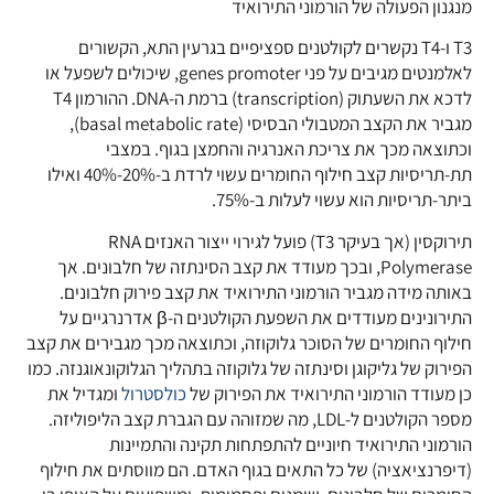
מנגנון הפעולה של הורמוני התירואיד
T3 ו-T4 נקשרים לקולטנים ספציפיים בגרעין התא, הקשורים
לאלמנטים מגיבים על פני genes promoter, שיכולים לשפעל או
לדכא את השעתוק (transcription) ברמת ה-DNA. ההורמון T4
מגביר את הקצב המטבולי הבסיסי (basal metabolic rate),
וכתוצאה מכך את צריכת האנרגיה והחמצן בגוף. במצבי
תת-תריסיות קצב חילוף החומרים עשוי לרדת ב-20%-40% ואילו
ביתר-תריסיות הוא עשוי לעלות ב-75%.
תירוקסין (אך בעיקר T3) פועל לגירוי ייצור האנזים RNA
Polymerase, ובכך מעודד את קצב הסינתזה של חלבונים. אך
באותה מידה מגביר הורמוני התירואיד את קצב פירוק חלבונים.
התירונינים מעודדים את השפעת הקולטנים ה-β אדרנרגיים על
חילוף החומרים של הסוכר גלוקוזה, וכתוצאה מכך מגבירים את קצב
הפירוק של גליקוגן וסינתזה של גלוקוזה בתהליך הגלוקונאוגנזה. כמו
כן מעודד הורמוני התירואיד את הפירוק של
כולסטרול
ומגדיל את
מספר הקולטנים ל-LDL, מה שמזוהה עם הגברת קצב הליפוליזה.
הורמוני התירואיד חיוניים להתפתחות תקינה והתמיינות
(דיפרנציאציה) של כל התאים בגוף האדם. הם מווסתים את חילוף