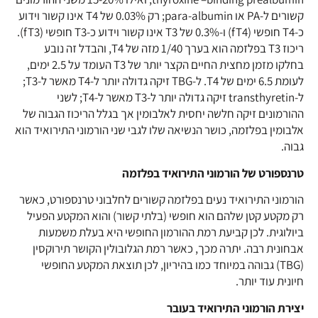
קשורים ל-PA או para-albumin; רק 0.03% של T4 אינו קשור וידוע
כ-T4 חופשי (fT4) ו-0.3% של T3 אינו קשור וידוע כ-T3 חופשי (fT3).
ריכוז T3 בפלזמה הוא בערך 1/40 מזה של T4, והבדל זה נובע
בחלקו מזמן מחצית החיים הקצר יותר של T3 העומד על 2.5 ימים,
לעומת 6.5 ימים של T4. ל-TBG זיקה גדולה יותר ל-T4 מאשר ל-T3;
ל-transthyretin זיקה גדולה יותר ל-T3 מאשר ל-T4; לשני
ההורמונים זיקה חלשה יחסית לאלבומין אך בגלל הריכוז הגבוה של
אלבומין בפלזמה, כושר הנשיאה שלו לגבי שני הורמוני התירואיד הוא
גבוה.
טרנספורט של הורמוני התירואיד בפלזמה
הורמוני התירואיד נעים בפלזמה קשורים לחלבוני טרנספורט, כאשר
רק מקטע קטן שלהם הוא חופשי (בלתי קשור) והוא המקטע הפעיל
ביולוגית. לכן קביעת רמת ההורמון החופשי היא בעלת משמעות
אבחונית רבה. יתרה מכך, כאשר רמת הגלובולין הקושר תירוקסין
(TBG) גבוהה במיוחד כמו בהיריון, לכן תוצאת המקטע החופשי
חיונית עוד יותר.
יצירת הורמוני התירואיד בעובר