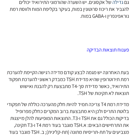
גם
גדילה
של אקסונים. יש השערה שהורמוני התירואיד יכולים
להגביר את ריכוז סרוטונין במוח, בעיקר בקליפת המוח ולווסת רמת
נוראפינפרין ו-GABA במוח.
פענוח תוצאות הבדיקה
בעת האחרונה יש מגמה לבצע קודם מדידה רגישה הקיימת להערכת
רמת תירוטרופין שהיא מדידת TSH כמבדק ראשוני להערכת תפקוד
התירואיד, כאשר מדידת סך-T4 מתבצעת רק להבנת ואישוש
תוצאות לא תקינות של TSH.
מדידת רמת T4 צריכה תמיד להיות חלק מהערכה כוללת של תפקודי
בלוטת התריס ולכן היא מתבצעת ברוב המקרים כחלק מפרופיל
בדיקות הכולל גם את TSH ו-T3. התוצאות המופיעות להלן מייצגות
את התרחישים הבאים: א.TSH מוגבר בעוד רמת T4 ו-T3 תקינה,
מצביעים על תת-תריסיות מתונה (תת-קלינית); ב. TSH מוגבר בעוד