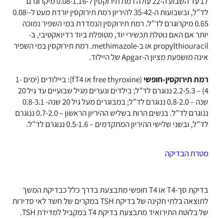
17 עד השבוע ה-22 עולה רמת תירוקסין ל-0.08-1.16 מיקרוגרם
לד”ל, ובשבועות ה-35-42 להיריון רמת תירוקסין יורדת מעט ל-0.08-
0.65 מיקרוגרם לד”ל. רמת תירוקסין הנמדדת במי השפיר נמוכה
יותר אם האם נוטלת תכשירי יוד, מטופלת ביוד רדיואקטיבי, ב-
propylthiouracil או ב-methimazole. רמת תירוקסין במי השפיר
אינה מושפעת מציון ה-Apgar של היילוד.
רמת תירוקסין-חופשי
(free thyroxine או fT4): ביילודים (ימים 1-
4) – 2.2-5.3 ננוגרם לד”ל; בילדים ונערים מגיל שבועיים עד גיל 20
שנה – 0.8-2.0 ננוגרם לד”ל; במבוגרים מעל גיל 20 שנה- 0.8-3.1
ננוגרם לד”ל. בנשים הרות בשליש ההיריון הראשון – 0.7-2.0 ננוגרם
לד”ל, ובשני שלישי ההיריון המתקדמים – 0.5-1.6 ננוגרם לד”ל.
מטרת הבדיקה
בדיקת סך-T4 או T4 חופשי מתבצעת בדרך כלל כבדיקת המשך
לתוצאה בלתי תקינה של בדיקת TSH במקרים של חשד לאי סדירות
של בלוטת התירואיד מתבצעת בדיקת T4 במקביל למדידת TSH.