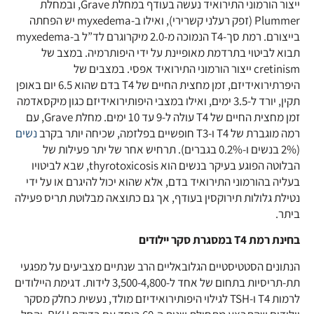
ייצור הורמוני התירואיד נעשה בעודף במחלת Grave, ובמחלת
Plummer (זפק רעלני קשרירי), ואילו ב-myxedema יש הפחתה
בייצורם. רמת סך-T4 הנמוכה מ-2.0 מיקרוגרם לד”ל ב-myxedema
תבוא לביטוי בתרדמת מאופיינת על ידי היפותרמיה. במצב של
cretinism ייצור הורמוני התירואיד אפסי. במצבים של
היפרתירואידיזם, זמן מחצית החיים של T4 בדם שהוא 6.5 יום באופן
תקין, יורד ל-3.5 ימים, ואילו במצבי היפותירואידיזם כגון מיקסאדמה
זמן מחצית החיים של T4 עולה ל-9 עד 10 ימים. מחלת Grave, עם
רמה מוגברת של T4 ו-T3 חופשיים בפלזמה, שכיחה יותר בקרב
נשים
(2% בנשים ו-0.2% בגברים). תרחיש אחר של יתר פעילות של
הבלוטה הפוגע בעיקר בנשים הוא thyrotoxicosis, שבא לביטויו
בעליה בהורמוני התירואיד בדם, אלא שהוא יכול להיגרם או על ידי
נטילת גלולות תירוקסין בעודף, אך גם כתוצאה מבלוטת תריס פעילה
ביתר.
בחינת רמת T4 במסגרת סקר יילודים
הנתונים הסטטיסטיים הגלובאליים הרב שנתיים מצביעים על מפגעי
תת-תריסיות בתחום של אחד ל-3,500-4,800 לידות. דגימת היילודים
לרמות T4 ו-TSH לגילוי היפותירואידיזם מולד, נעשית כחלק מסקר