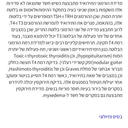
מדידת הורמוני התירואיד מתבצעת כשיש חשד שתוצאה לא סדירות
אלה משקפות באופן שניוני בעיה בתפקוד ההיפותאלאמוס או בלוטת
יותרת המוח, שכן ההורמונים TRH ו-TSH המופרשים על ידי בלוטות
אלה, בהתאמה, מגרים את התירואיד להפרשת ההורמונים T3 ו-T4.
לרוב תתבצע מדידה של שני הורמוני בלוטת התריס, שכן במצבים
אחדים של יתר פעילות של הבלוטה T3 יכול להימצא מוגבר, בעוד
רמת T4 תקינה. תרחישים קליניים רבים יביאו למדידת רמת הורמוני
הבלוטה כגון היפרתירואידיזם ראשוני ושניוני, תת-פעילות של יותרת
המוח (hypopituitarism), וכן thyrotoxic thyroiditis ו-Toxic
nodular goiter(זפק קשרירי רעלני). בדיקת רמת T4 תעשה כחלק
מברור אבחוני של מחלת Graves וכן של Hashimoto thyroiditis,
וכן במצבים של שאת בתירואיד, כאשר רמת T4 תסייע בניטור ומעקב
אחר יעילות הטיפול במפגעים אלה. בדיקת תירוקסין יכולה להידרש
במקרים של בירור בעיות חוסר פוריות בנשים. מדידת תירוקסין
מתבצעת גם במקרים של חשד ל-myxedema.
בסיס פזיולוגי