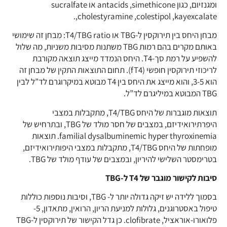
ומגנזיום, כגון antacids ,simethicone או sucralfate
,cholestyramine ,colestipol ,kayexcalate.
מבחן היחס בין תירוקסין ל-TBG או T4/TBG ratio: מבחן זה שימושי
באותם מקרים בהם רמות TBG משתנות מסיבות משניות, מה שלול
להשפיע על רמת סך-T4. היחס הנמדד מייצג תוצאה מקורבת
לריכוזי תירוקסין חופשי (fT4). תחום התוצאות התקין של מבחן זה
הוא 3-5, והוא מייצג את היחס בין T4 מבוטא במיקרוגרם לד”ל לבין
TBG המבוטא במיליגרם לד”ל.
תוצאות מוגברות של היחס T4/TBG, מתקבלות במצבי
היפרתירואידיזם, במצבים של חסר מוּלד של TBG, ובתרחיש של
familial dysalbuminemic hyper thyroxinemia. תוצאות
מופחתות של היחס T4/TBG, מתקבלות במצבי היפותירואידיזם,
בטרימסטר השלישי להיריון, ובמצבים של עודף מוּלד של TBG.
סיבות לקישור מוגבר של T4 ל-TBG
בסמוך ללידה יש זיקה גדולה יותר ל- TBG, וסיבות נוספות כוללות
טיפול באסטרוגנים, גלולות למניעת הריון, הרואין, מתאדון, 5-
פלואורו-אוראציל, clofibrate. כן גדל הקישור של תירוקסין ל-TBG