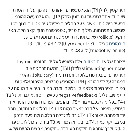
תירוקסין (להלן T4) הוא למעשה פרו-הורמון שהופך על ידי הסרת
שייר יוד אחד לטרי-יודו-תירונין (להלן T3), שהוא למעשה ההורמון
הפעיל ביולוגית, ומשפיע על תהליכים פיזיולוגיים מגוונים בגוף כמו
שגשוג, התפתחות, חילוף חומרים, טמפרטורת הגוף וקצב הלב. תאי
הזקיק (follicle) של בלוטת התריס מסנתזים ומפרישים שני
הורמונים
(triiodothyronine) לו 3 אטומי יוד.
ייצורם של שני
הורמונים
אלה משופעל על ידי ההורמון Thyroid
stimulating hormone (להלן TSH), המשתחרר מתאים
תירוטרופיים בקדמת בלוטת יותרת המוח (pituitary), תהליך
המגורה על ידי ההורמון TRH המופרש מבלוטת ההיפותאלאמוס
במוח. הציר היפותאלאמוס- בלוטת יותרת המוח- תירואיד מווסת על
ידי משוב שלילי (negative feedback), כאשר רמות מוגברות של T3
ו-T4 בפלזמה יעכבו ייצור TSH, ובהתאם הפרשת הורמוני התירואיד
תיחלש; היפוכו של דבר כאשר רמות T3 ו-T4 בפלזמה פוחתות. חסר
יוד והפחתת ייצור T3 ו-T4 גורם להגדלת הבלוטה ולתופעת הזפק.
במצב תקין כמות T4 בדם גדולה מזו של T3 ביחס שיכול להגיע עד
פי-20, ולכך אחראית חלקית העובדה שתקופת מחצית החיים של T4