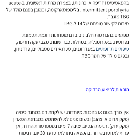
בהפאטיטיס (חריפה או כרונית), בצמרת מרתית ראשונית, ב-acute
intermittent porphyria, בלימפוסארקומה, וכמובן בפגם מולד של
TBG מוגבר.
סיבות לקישור מופחת של T4 ל-TBG
מפגעים בהם רמות חלבונים בדם מופחתות דוגמת תסמונת
נפרוטית, באקרומגליה, במחלות כבד שונות, מצבי עקה חריפה,
טיפולים תרופתיים
באנדרוגנים, סטרואידים מטבוליים, פרדניזון,
ובפגם מולד של חסר TBG.
הוראות לביצוע הבדיקה
אין צורך בצום או בהכנות מיוחדות. יש לקחת דם במחנה כימיה
(פקק אדום או צהוב) ובשום פנים לא להשתמש במבחנת הפארין
(פקק ירוק). דגימת הנסיוב יציבה 7 ימים בטמפרטורת החדר, אך
עדיף לאחסן בקירור. בהקפאה ניתן לאחסן עד 30 יום. דגימות