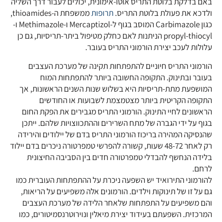
באם בדלקת בלוטת התריס אוטו-אימונית, יכולים לעבור דרך השליה
ולדכא את פעולת בלוטת התריס.
תרופות
ממשפחת ה-thioamides,
כגון Carbimazole המוסב בגוף ל-Mercaptizol ו-Methimazole ו-
propyl-thiocyl הניתנות לאם כחלק מטיפול ביתר-תריסיות, גם כן
עלולות לעכב יצירת הורמוני התריס בעובר.
הורמוני התריס חיוניים להתפתחות תקינה של מערכת העצבים
בעובר ובתינוק. התקופה החשובה ביותר להתפתחות המוח
המושפעת מתת-תריסיות היא בשלוש שנות השנים הראשונות, אך
התקופה הקריטית ביותר מצטמצמת לשבועות או החודשים
הראשונים לחיי התינוק. הורמוני התריס מגבירים את הפקת החום
בגוף על ידי הגברה של מתח השרירים וההתכווצויות שלהם. ייתכן
שהנסיקה המהירה בריכוז הורמוני התריס בדם של יילודים והירידה
רק לאחר 48-72 שעות, קשורה להפרשי טמפרטורה ניכרים בדם יילוד
בלידה הנחשף להבדלי טמפרטורה חדים בין הסביבה החיצונית
לרחם.
להורמוני התירואיד יש השפעה ניכרת על ההתפתחות העוברית כמו
גם על זו של תינוקות וילדים. הורמונים אלה משפיעים על הריאות,
והם משפיעים על התפתחות שלאחר הלידה של מערכת העצבים
המרכזית. השפעתם בעידוד יצירת מיאלין ונוירוטרנסמיטורים, כמו