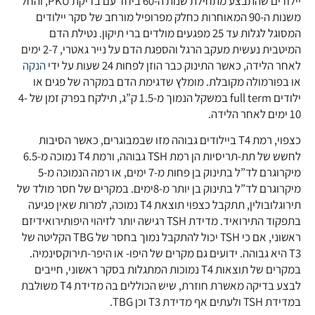
יילודים שהתבצע מתחילת שנות ה-60 ביחד עם בדיקת PKU, והחל
משנות ה-90 המאוחרות כחלק מפרופיל מורחב של סקר יילודים
המסוגל לגלות עד 25 מפגעים מולדים ברי תיקון. נטילת הדם
המיטבית נעשית מעקב הרגל והספגת הדם על נייר גאטרי, 2-7 ימים
לאחר הלידה, כאשר התינוק כבר הוזן לפחות 24 שעות על ידי
הנקה
או בפורמולה מקובלת. מומלץ שדגימת הדם במקרה של פגים או
ילודים full term במשקל הנמוך מ-1.5 ק”ג, תילקח בפרק זמן של 4-
10 ימים לאחר הלידה.
כצפוי, רמת T4 ביילודים גבוהה מזו שבמבוגרים, כאשר הסיבות
לחשש של תת-תריסיות הן רמת TSH גבוהה, ורמת T4 נמוכה מ-6.5
מיקרוגרם לד”ל בתינוק בן פחות מ-7 ימים, או רמה הנמוכה מ-5
מיקרוגרם לד”ל בתינוק בן יותר מ-8ימים. במקרים של חסר מולד של
תירוגלובולין, תתקבל כצפוי תוצאת T4 נמוכה, למרות שאין פגיעה
בתפקוד התירואיד. מדידת TSH רגישה יותר לזיהוי היפותירואידיזם
ראשוני, אם כי TSH יכול להתקבל נמוך בחסר של TBG הקליטה של
T3 היא גבוהה. ידועים גם מקרים של היפו- או היפר-תירוקסינמיה.
במקרים של תוצאות T4 נמוכות המתגלות בסקר ראשוני, חייבים
לבצע בדיקה מאשרת חוזרת, שיש הכוללים בה מדידת T4 משולבת
במדידת TSH ולעתים אף מדידת T3 וכן TBG.