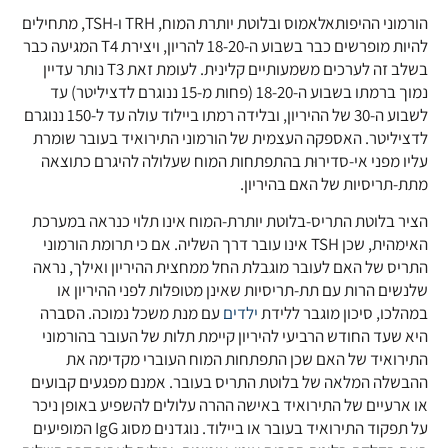
הורמוני ההיפותאלאמוס ובלוטת יותרת המוח, TRH ו-TSH, מתחילים
להיות מופרשים כבר בשבוע ה-18-20 להריון, ויצירת T4 המגיעה כבר
בשלב זה לערכים משמעותיים קלינית. לעומת זאת T3 נותר עדיין
נמוך ברמתו בשבוע ה-18-20 (פחות מ-15 ננוגרם לדציליטר) עד
לשבוע ה-30 של ההיריון, ובלידה רמתו ביילוד עולה עד ל-150 ננוגרם
לדציליטר. האספקה העצמית של הורמוני התירואיד בעובר שומרת
עליו מפני אי-סדירוּת בהתפתחות המוח שעלולה להיגרם כתוצאה
מתת-תריסיות של האם בהיריון.
הציר בלוטת התריס-בלוטת יותרת-המוח אינו תלוי כנראה במערכת
האימהית, שכן TSH אינו עובר דרך השליה. אם כי תרומת הורמוני
התריס של האם לעובר מוגבלת החל ממחצית ההיריון ואילך, נראה
שלנשים הרות עם ‏תת-תריסיות שאינן מטופלות לפני ההיריון או
במהלכו, סיכון ‏מוגבר ללידת
ילדים
עם מנת משכל ‏נמוכה. הסברה
היא שעד החודש הרביעי להיריון קיימת תלות של העובר בהורמוני
התירואיד של האם שכן התפתחות המוח העוברי מקדימה את
ההבשלה המלאה של בלוטת התריס בעובר. אמנם מפגעים קבועים
או ארעיים של התירואיד באישה ההרה עלולים להשפיע באופן ניכר
על תפקוד התירואיד בעובר או ביילוד. נוגדנים מסוג IgG המופיעים