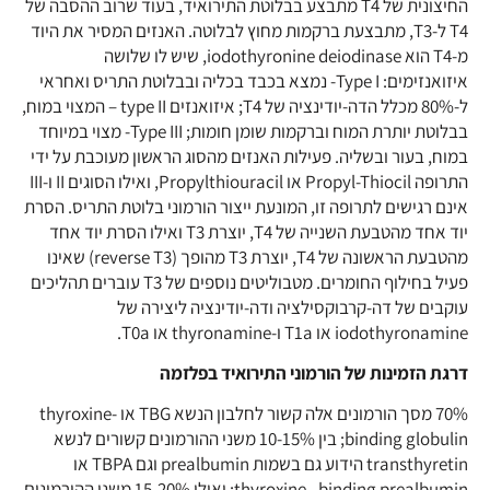
החיצונית של T4 מתבצע בבלוטת התירואיד, בעוד שרוב ההסבה של
T4 ל-T3, מתבצעת ברקמות מחוץ לבלוטה. האנזים המסיר את היוד
מ-T4 הוא iodothyronine deiodinase, שיש לו שלושה
איזואנזימים: Type I- נמצא בכבד בכליה ובבלוטת התריס ואחראי
ל-80% מכלל הדה-יודינציה של T4; איזואנזים type II – המצוי במוח,
בבלוטת יותרת המוח וברקמות שומן חומות; Type III- מצוי במיוחד
במוח, בעור ובשליה. פעילות האנזים מהסוג הראשון מעוכבת על ידי
התרופה Propyl-Thiocil ‏או Propylthiouracil, ואילו הסוגים II ו-III
אינם רגישים לתרופה זו, המונעת ייצור הורמוני בלוטת התריס. הסרת
יוד אחד מהטבעת השנייה של T4, יוצרת T3 ואילו הסרת יוד אחד
מהטבעת הראשונה של T4, יוצרת T3 מהופך (reverse T3) שאינו
פעיל בחילוף החומרים. מטבוליטים נוספים של T3 עוברים תהליכים
עוקבים של דה-קרבוקסילציה ודה-יודינציה ליצירה של
iodothyronamine או T1a ו-thyronamine או T0a.
דרגת הזמינות של הורמוני התירואיד בפלזמה
70% מסך הורמונים אלה קשור לחלבון הנשא TBG או thyroxine-
binding globulin; בין 10-15% משני ההורמונים קשורים לנשא
transthyretin הידוע גם בשמות prealbumin וגם TBPA או
thyroxine –binding prealbumin; ואילו 15-20% משני ההורמונים