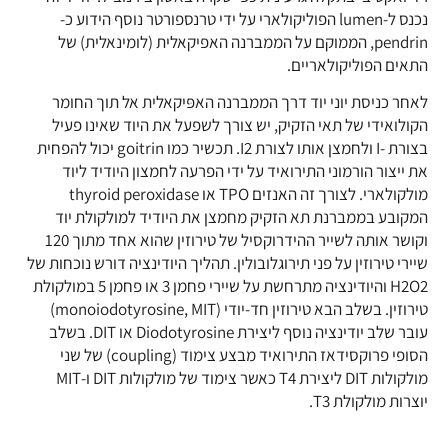
נכנס ל-lumen הפוליקולארי על ידי טרנספורטר נוסף הידוע כ-
pendrin, הממוקם על הממברנה האפיקאלית (לומינאלית) של
התאים הפוליקולאריים.
לאחר כניסת יוני יוד דרך הממברנה האפּיקאלית אל תוך החומר
הקולואידי של תאי הזקיק, יש צורך לשפעל את היוד שאינו פעיל
בצורת -I ולחמצן אותו לצורת I2. תכשיר כמו goitrin יכול להפחית
את ייצור הורמוני התירואיד על ידי הפרעה לחמצון היודיד ליוד
מולקולארי. לצורך זה האנזים TPO או thyroid peroxidase
המקובע בממברנת תא הזקיק מחמצן את היודיד למולקולת יוד
וקושר אותה לשייר ההידרוקסיל של טירוזין שהוא אחד מתוך 120
שיירי טירוזין על פני תירוגלובולין. תהליך היודינציה דורש נוכחות של
H2O2 והיודינציה מתרחשת על שיירי פחמן 3 או פחמן 5 במולקולת
טירוזין. בשלב הבא טירוזין חד-יודי (monoiodotyrosine, MIT)
עובר שלב יודינציה נוסף ליצירת Diodotyrosine או DIT. בשלב
הסופי פרוקסידאז התירואיד מבצע צימוד (coupling) של שני
מולקולות DIT ליצירת T4 כאשר צימוד של מולקולות DIT ו-MIT
יוצרות מולקולת T3.