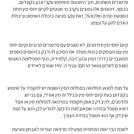
פרטנרים משתנים, תוך הימנעות משימוש עקבי ונכון בקונדום.
בנוסף, זיהומים אלו נפוצים בקרב מי שנוטים לקיים יחסי מין תחת
השפעת
סמים
ואלכוהול, זאת עקב פגיעה ביכולת השיפוט וביכולת
האדם להגן על עצמו.
קיום יחסי מין מזדמנים, לא מוגנים עם פרטנרים מרובים וקיום יחסי
מין עם העוסקים בזנות מעלה את הסיכון להידבק בזיהומים נוספים
המועברים בדרכי המין ובהן: זיבה, קלמידיה, נגיף הפפילומה האנושי
(שגורם לסרטן צוואר הרחם) ונגיף ה-
HIV
שגורם לאיידס.
על מנת למנוע תחלואה במחלות המין השונות יש להקפיד על שימוש
בקונדום בעת קיום יחסי מין ובכלל זה מין אורלי, עם בני זוג
מזדמנים, להיבדק באופן תקופתי במרפאה למחלות מין או אצל
רופא מטפל ובמידה שמאובחנת הדבקה להודיע לבן הזוג על מנת
שיבדק אף הוא ויטופל במידת הצורך.
לשכת הבריאות המחוזית מפעילה מרפאה יעודית לאבחון ומניעת