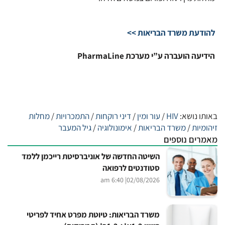
להודעת משרד הבריאות >>
הידיעה הועברה ע”י מערכת PharmaLine
באותו נושא:
HIV
/
עור ומין
/
דיני רוקחות
/
התמכרויות
/
מחלות
זיהומיות
/
משרד הבריאות
/
אימונולוגיה
/
גיל המעבר
מאמרים נוספים
השיטה החדשה של אוניברסיטת רייכמן ללמד
סטודנטים לרפואה
| 6:40 am
02/08/2026
משרד הבריאות: טיוטת מפרט אחיד לפריטי