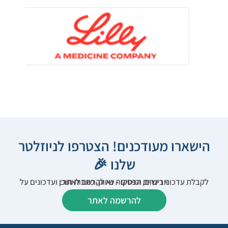
הישארו מעודכנים! הצטרפו לניוזלטר
שלנו 🎉
לקבלת עדכוני רישום, הפסקות שיווק, כתבות תוכן ועדכונים על וובינרים וכנסים – נא להרשם לאתר:
להרשמה לאתר