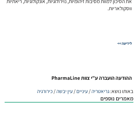
את הסיכון למוות מסיבות זיהומיות, נוירולוגיות, אונקולוגיות, ריאתיות
ווסקולאריות.
לידיעה >>
ההודעה הועברה ע”י צוות PharmaLine
באותו נושא:
גריאטריה
/
עיניים
/
עין יבשה
/
כירורגיה
מאמרים נוספים
להצעיר את העין
| 6:34 am
28/07/2026