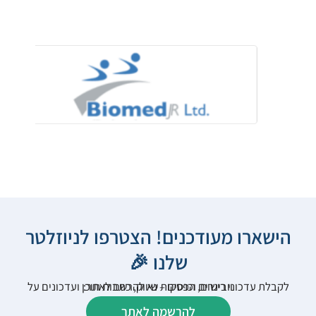
הישארו מעודכנים! הצטרפו לניוזלטר
שלנו 🎉
לקבלת עדכוני רישום, הפסקות שיווק, כתבות תוכן ועדכונים על וובינרים וכנסים – נא להרשם לאתר:
להרשמה לאתר