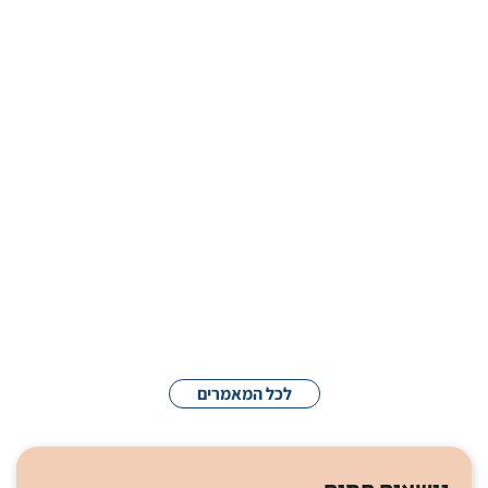
השראת פעילות מוחית דמוית שינה הופכת
אובדן זיכרון
| 8:35 am
09/06/2026
סריקת עיניים מבוססת בינה מלאכותית מעידה
על הסיכון לאוסטאופורוזיס
| 9:05 am
24/05/2026
גרגרי האבקה שמקשים עלינו לנשום
| 6:24 am
12/04/2026
לכל המאמרים