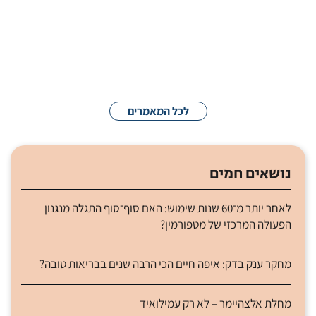
"סיכון לבטיחות המטופלים": משרד הבריאות
סוגר את חדרי הניתוח בבית החולים מדיקה
רפאל
| 6:29 am
23/07/2026
לכל המאמרים
נושאים חמים
לאחר יותר מ־60 שנות שימוש: האם סוף־סוף התגלה מנגנון
הפעולה המרכזי של מטפורמין?
מחקר ענק בדק: איפה חיים הכי הרבה שנים בבריאות טובה?
מחלת אלצהיימר – לא רק עמילואיד