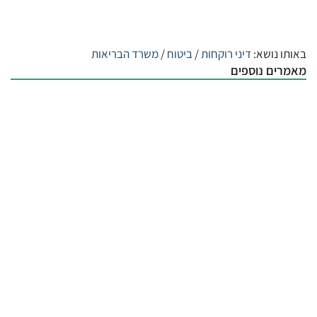
באותו נושא:
דיני רוקחות
/
ביטוח
/
משרד הבריאות
מאמרים נוספים
השיטה החדשה של אוניברסיטת רייכמן ללמד
סטודנטים לרפואה
| 6:40 am
02/08/2026
משרד הבריאות: טיוטת מפרט אחיד לפריטי
רישוי 1.2א' ו-1.2ב' (תמרוקים)
| 7:29 pm
28/07/2026
אנבידיה מתרחבת לרפואה: תשיק מערכת קוד
פתוח לאימון רובוטים מנתחים
| 6:45 am
26/07/2026