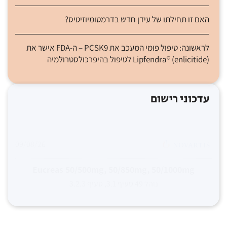
האם זו תחילתו של עידן חדש בדרמטומיוזיטיס?
לראשונה: טיפול פומי המעכב את PCSK9 – ה-FDA אישר את
Lipfendra® (enlicitide) לטיפול בהיפרכולסטרולמיה
עדכוני רישום
09/08/26
Eucreas 50/500mg, 50/850mg, 50/1000mg
נוהל 49 סעיף 3.1, סעיף 3.2.3