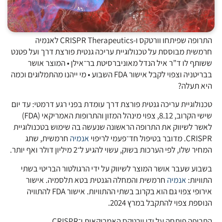
התרופה שפיתחו וורטקס ו-CRISPR Therapeutics לאנמיה
חרמשית מבוססת על טכנולוגיית עריכה גנטית פורצת דרך ועל פטנט
ששותף לו ד”ר איל הנדל מאוניברסיטת בר־אילן • המוצר אושר
בבריטניה וצפוי לקבל אישור FDA השבוע • מי ייהנו מהתמלוגים וכמה
היא תעלה?
טכנולוגיית עריכה גנטית פורצת דרך עומדת בפני רגע דרמטי: עד יום
שישי הקרוב, 8.12, צפוי מינהל המזון והתרופות האמריקאי (FDA)
לאשר לשיווק את התרופה הראשונה שנעשה בה שימוש בטכנולוגיית
CRISPR. מדובר בטיפול חד־פעמי לריפוי
אנמיה
חרמשית, שתג
המחיר שלו, לפי הערכות בשוק, עשוי להגיע ל־2 מיליון דולר ואף יותר.
בשבוע שעבר אושר המוצר לשיווק על ידי הרגולטור הבריטי בשתי
התוויות:
אנמיה
חרמשית והמחלה הגנטית בטא תלסמיה. אישור
אירופי צפוי גם הוא בקרוב בשתי ההתוויות. אישור FDA להתוויה
הנוספת צפוי להתקבל במרץ 2024.
התרופה פותחה על ידי וורטקס האמריקאית ו־CRISPR