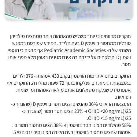
חוקרים מדווחים כי יותר משליש מהאמהות ויותר ממחצית מילדיהן
סובלים ממחסור בוויטמין D בעת הלידה. המידע שפורסם במפגש
השנתי של ה- Pediatric Academic Societies אף מדגים כי תוספי
ויטמין D הנלקחים על ידי ההורה אינם מגינים באופן מלא מפני אותו
חסר.
החוקרים בחנו את רמות הוויטמין בקרב 433 אמהות ו- 376 ילודים
באמצעות דגימות דם שנלקחו בתוך 72 שעות מהלידה. החוקרים אף
אספו מידע שנלקח משאלונים אותם מילאו האמהות ומרשומות
רפואיות.
התוצאות הראו כי 36% מהנשים הציגו חסר בוויטמין D (שהוגדר כ-
25(OH(D <20 ng/mL) ו- 23% הציגו חסר חמור (שהוגדר כ-
25(OH(D <15 ng/mL).
58% מהילודים הציגו חסר בוויטמין ו- 38% הציגו מחסור חמור בו.
אמהות שהציגו מחסור בוויטמין בעת הלידה הציגו סיכוי גבוה פי 5