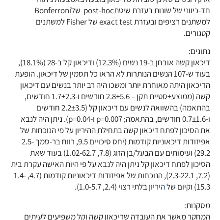
חד-כיווני של שונות בעזרת שיטתpost-hoc שלBonferroni
למשתנים רציפים ובעזרת exact test של Fisher למשתנים
קטגורים.
נתונים:
דיכאון קשה אובחן ב-19 נשים (12.3%) ודיכאון קל ב-28 (18.1%),
בעוד ש-107 הנשים הנותרות לא הראו כל תסמין של דיכאון. הופעת
הדיכאון היתה מאוחרת יותר ומשכו היה רב יותר בנשים עם דיכאון
קשה (ממוצע±סטיית תקן – 2.8±5.6 חודשים ו-1.7±2.3 חודשים,
בהתאמה) בהשוואה לנשים עם דיכאון קל (2.2±3.5 חודשים
ו-0.7±1.6 חודשים, בהתאמה; p=0.007 ו-p=0.04). ניתן היה לנבא
את הסיכון לפתח דיכאון קשה בתחילת ההיריון על פי הנוכחות של
אפיזודות דיכאוניות קודמות (יחס סיכויים 9.5, רווח בר-סמך 2.5-
29.2) ועימותים עם הבעל/בן הזוג (7.8, 1.02-62.7) בעוד שאת
הסיכון לפתח דיכאון קל ניתן היה לנבא על פי היות האישה עקרת בית
(7.2, 2.3-22.1), הנוכחות של אפיזודות דיכאוניות קודמות (4.7, 1.4-
15.3) וקיום של
היריון
בלתי רצוי (2.4, 1.0-5.7).
מסקנות:
המחקר מאשר את העובדה שדיכאון קשה וקל משפיעים לעיתים