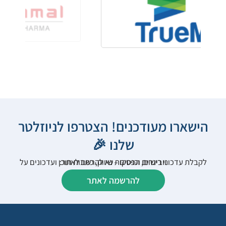
הישארו מעודכנים! הצטרפו לניוזלטר
שלנו 🎉
לקבלת עדכוני רישום, הפסקות שיווק, כתבות תוכן ועדכונים על וובינרים וכנסים – נא להרשם לאתר:
להרשמה לאתר