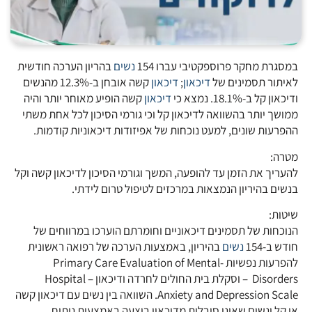
במסגרת מחקר פרוספקטיבי עברו 154
נשים
בהריון הערכה חודשית
לאיתור תסמינים של
דיכאון
;
דיכאון
קשה אובחן ב-12.3% מהנשים
ודיכאון קל ב-18.1%. נמצא כי
דיכאון
קשה הופיע מאוחר יותר והיה
ממושך יותר בהשוואה לדיכאון קל וכי גורמי הסיכון לכל אחת משתי
ההפרעות שונים, למעט נוכחות של אפיזודות דיכאוניות קודמות.
מטרה:
להעריך את הזמן עד להופעה, המשך וגורמי הסיכון לדיכאון קשה וקל
בנשים בהיריון הנמצאות במרכזים לטיפול טרום לידתי.
שיטות:
הנוכחות של תסמינים דיכאוניים וחומרתם הוערכו במרווחים של
חודש ב-154
נשים
בהיריון, באמצעות הערכה של רפואה ראשונית
להפרעות נפשיות -Primary Care Evaluation of Mental
Disorders – וסקלת בית החולים לחרדה ודיכאון – Hospital
Anxiety and Depression Scale. השוואה בין נשים עם דיכאון קשה
או קל ונשים שאינן סובלות מדיכאון בוצעה באמצעות ניתוח