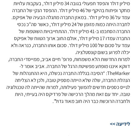
מיליון דולר והפסד תפעולי בגובה 34 מיליון דולר, בעקבות עלויות
מחקר ופיתוח בהיקף של 46 מיליון דולר. ההפסד הנקי של החברה
עמד על 36 מיליון דולר. במאזן החברה מתגלה הבעיה של אפיקס.
לחברה היתה כמות מזומן של 24 מיליון דולר, כאשר סה”כ נכסי
החברה הסתכמו ב-41 מיליון דולר. ההתחייבויות השוטפות של
החברה עמדו 17 מיליון דולר, אולם החוב ארוך הטווח של אפיקס
עמד על סכום של 100 מיליון דולר. סכום אותו החברה, כנראה ולא
יכלה לפרוע בשום קונסטלציה.
למרות החדשות הלא משמחות, פרופ' חיים אביב, ממייסדי החברה,
דווקא איננו מופתע מפשיטת הרגל של החברה. אביב אומר ל-
TheMarker: “הסיבה בגללה החברה נכשלה, היא ההתנהלות של
הנהלת החברה, שלה שלא הייתה מספיק טובה, ולכן לא הצליחה
לגייס כספים חדשים להמשך פעילותה, למרות שהייתה לה טכנולוגיה
טובה. יחד עם זאת מהלך הרכישה של פרדיקס היה בעייתי, היות
ולחברה הרוכשת כבר היה חוב מאוד גדול”.
לידיעה >>