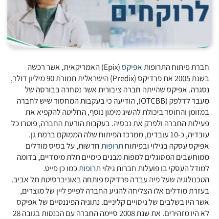
חברת פיתוח התרופות
אפיקס
(Epix) האמריקאית, אשר רכשה
בשנת 2005 את פרדיקס (Predix) הישראלית תמורת 90 מיליון דולר,
נסגרה. אפיקס שהייתה חברה ציבורית אשר נסחרה בבורסה של
מעבר לדלפק (OTCBB), הודיעה כי בעקבות המחסור שיש לחברה
במזומן והחוסר ביכולת להשיג מימון נוסף, החליטה להקפיא את
פעילות החברה ולפרק את נכסיה. בעקבות הודעת החברה, פוטרו כל
עובדיה, כ-10 עובדים, ממרכז הפיתוח שלה הממוקם ברמת גן.
אפיקס עסקה בגילוי ובפיתוח
תרופות
חדשות, על בסיס מודלים
ממוחשבים המסוגלים למפות מבנים כימיים תלת מימדיים, בדומה
למודל העסקי בו פועלות חברות גילוי
תרופות
כמו כן פייט.
הטכנולוגיה שעל פיה עבדה פרדיקס פותחה באוניברסיטת תל אביב.
בעזרת מודלים אלו הצליחה להגיע החברה לפייפ ליין של מוצרים,
אשר היו בשלבים של ניסויים קליניים. נתוניה הפיננסיים של אפיקס
לא היו מזהירים. את שנת 2008 סיימה החברה עם הכנסות בגובה 28