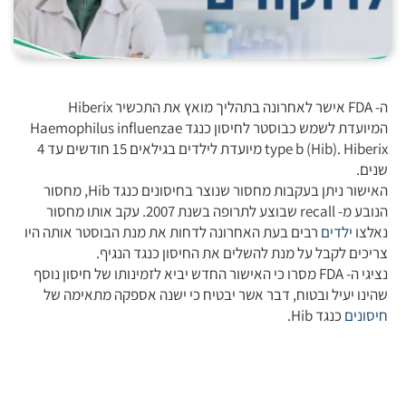
ה- FDA אישר לאחרונה בתהליך מואץ את התכשיר Hiberix
המיועדת לשמש כבוסטר לחיסון כנגד Haemophilus influenzae
type b (Hib). Hiberix מיועדת לילדים בגילאים 15 חודשים עד 4
שנים.
האישור ניתן בעקבות מחסור שנוצר בחיסונים כנגד Hib, מחסור
הנובע מ- recall שבוצע לתרופה בשנת 2007. עקב אותו מחסור
נאלצו
ילדים
רבים בעת האחרונה לדחות את מנת הבוסטר אותה היו
צריכים לקבל על מנת להשלים את החיסון כנגד הנגיף.
נציגי ה- FDA מסרו כי האישור החדש יביא לזמינותו של חיסון נוסף
שהינו יעיל ובטוח, דבר אשר יבטיח כי ישנה אספקה מתאימה של
חיסונים
כנגד Hib.